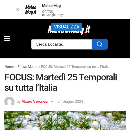
Meteo Mag
✕
GRATIS
In Google Play
VISUALIZZA
Home
»
Focus Meteo
»
FOCUS: Martedì 25 Temporali su tutta l’Italia
FOCUS: Martedì 25 Temporali
su tutta l’Italia
by
Mauro Veronesi
24 Giugno 2024