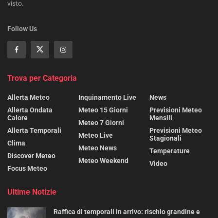
visto.
Follow Us
Trova per Categoria
Allerta Meteo
Inquinamento Live
News
Allerta Ondata
Meteo 15 Giorni
Previsioni Meteo
Calore
Mensili
Meteo 7 Giorni
Allerta Temporali
Previsioni Meteo
Meteo Live
Stagionali
Clima
Meteo News
Temperature
Discover Meteo
Meteo Weekend
Video
Focus Meteo
Ultime Notizie
Raffica di temporali in arrivo: rischio grandine e