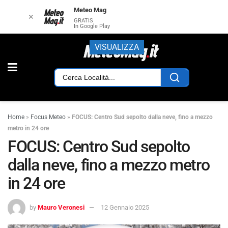
Meteo Mag
✕
GRATIS
In Google Play
VISUALIZZA
Home
»
Focus Meteo
»
FOCUS: Centro Sud sepolto dalla neve, fino a mezzo
metro in 24 ore
FOCUS: Centro Sud sepolto
dalla neve, fino a mezzo metro
in 24 ore
by
Mauro Veronesi
12 Gennaio 2025