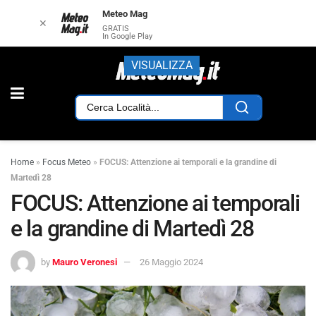
Meteo Mag
✕
GRATIS
In Google Play
VISUALIZZA
Home
»
Focus Meteo
»
FOCUS: Attenzione ai temporali e la grandine di
Martedì 28
FOCUS: Attenzione ai temporali
e la grandine di Martedì 28
by
Mauro Veronesi
26 Maggio 2024