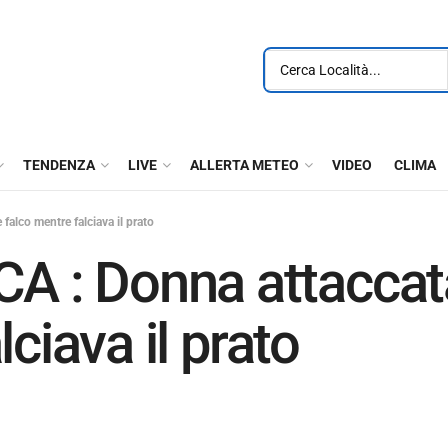
TENDENZA
LIVE
ALLERTA METEO
VIDEO
CLIMA
lco mentre falciava il prato
: Donna attaccata
ciava il prato