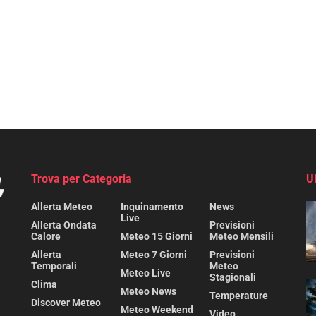
Trova per Categoria
U
Allerta Meteo
Inquinamento
News
Live
Allerta Ondata
Previsioni
Calore
Meteo 15 Giorni
Meteo Mensili
Allerta
Meteo 7 Giorni
Previsioni
Temporali
Meteo
Meteo Live
Stagionali
Clima
Meteo News
Temperature
Discover Meteo
Meteo Weekend
Video