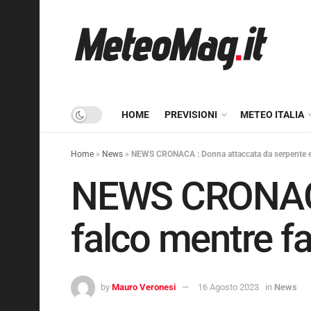
HOME
PREVISIONI
METEO ITALIA
Home
»
News
»
NEWS CRONACA : Donna attaccata da serpente e fa
NEWS CRONACA 
falco mentre fal
by
Mauro Veronesi
16 Agosto 2023
in
News