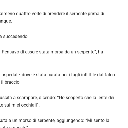
almeno quattro volte di prendere il serpente prima di
unque.
va succedendo.
. Pensavo di essere stata morsa da un serpente”, ha
spedale, dove è stata curata per i tagli inflittile dal falco
 il braccio.
uscita a scampare, dicendo: “Ho scoperto che la lente dei
te sui miei occhiali”.
uta a un morso di serpente, aggiungendo: “Mi sento la
suta a questo”.