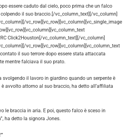
opo essere caduto dal cielo, poco prima che un falco
, colpendo il suo braccio.[/vc_column_text][/vc_column]
vc_column][/vc_row][vc_row][vc_column][vc_single_image
row][vc_row][vc_column][vc_column_text
KPRC Click2Houston[/vc_column_text][/vc_column]
vc_column][/vc_row][vc_row][vc_column][vc_column_text
ontato il suo terrore dopo essere stata attaccata
 mentre falciava il suo prato.
a svolgendo il lavoro in giardino quando un serpente è
è avvolto attorno al suo braccio, ha detto all’affiliata
vo le braccia in aria. E poi, questo falco è sceso in
”, ha detto la signora Jones.
'”