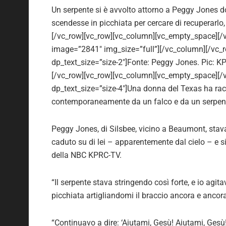
Un serpente si è avvolto attorno a Peggy Jones d
scendesse in picchiata per cercare di recuperarlo
[/vc_row][vc_row][vc_column][vc_empty_space][/
image=”2841″ img_size=”full”][/vc_column][/vc_
dp_text_size=”size-2″]Fonte: Peggy Jones. Pic: 
[/vc_row][vc_row][vc_column][vc_empty_space][/
dp_text_size=”size-4″]Una donna del Texas ha racc
contemporaneamente da un falco e da un serpente
Peggy Jones, di Silsbee, vicino a Beaumont, stav
caduto su di lei – apparentemente dal cielo – e si 
della NBC KPRC-TV.
“Il serpente stava stringendo così forte, e io agita
picchiata artigliandomi il braccio ancora e ancora
“Continuavo a dire: ‘Aiutami, Gesù! Aiutami, Gesù!