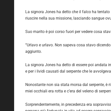
La signora Jones ha detto che il falco ha tentato 
riuscire nella sua missione, lasciando sangue ov
Suo marito è poi corso fuori per vedere cosa sta
“Urlavo e urlavo. Non sapeva cosa stavo dicendo
aggiunto.
La signora Jones ha detto di essere poi andata in o
e per i lividi causati dal serpente che le avvolgeva
Nonostante non sia stata morsa dal serpente, è ri
miei occhiali era rotta e c’era del veleno di serpen
Sorprendentemente, in precedenza era sopravviss
persona più fortunata in vita ad essere sopravvis