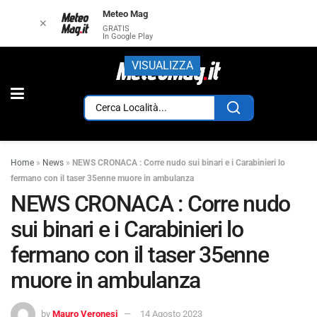
Meteo Mag
✕
GRATIS
In Google Play
VISUALIZZA
Home
»
News
»
NEWS CRONACA : Corre nudo sui binari e i Carabinieri lo
fermano con il taser 35enne muore in ambulanza
NEWS CRONACA : Corre nudo
sui binari e i Carabinieri lo
fermano con il taser 35enne
muore in ambulanza
by
Mauro Veronesi
14 Agosto 2023