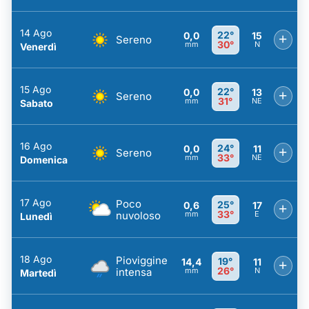
14 Ago
22°
0,0
15
+
Sereno
30°
mm
N
Venerdì
15 Ago
22°
0,0
13
+
Sereno
31°
mm
NE
Sabato
16 Ago
24°
0,0
11
+
Sereno
33°
mm
NE
Domenica
17 Ago
Poco
25°
0,6
17
+
33°
nuvoloso
mm
E
Lunedì
18 Ago
Pioviggine
19°
14,4
11
+
26°
intensa
mm
N
Martedì