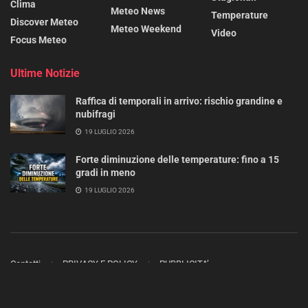
Clima
Meteo News
Temperature
Discover Meteo
Meteo Weekend
Video
Focus Meteo
Ultime Notizie
Raffica di temporali in arrivo: rischio grandine e
nubifragi
19 LUGLIO 2026
Forte diminuzione delle temperature: fino a 15
gradi in meno
19 LUGLIO 2026
Contatti
PRIVACY E POLICY
PUBBLICITA’
Copyright 2023 - 2025 ©
METEO MAG
- Tutti i diritti sono riservati.