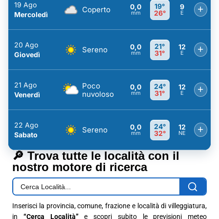
19 Ago
19°
0,0
9
+
Coperto
26°
mm
E
Mercoledì
20 Ago
21°
0,0
12
+
Sereno
31°
mm
E
Giovedì
21 Ago
Poco
24°
0,0
12
+
31°
nuvoloso
mm
E
Venerdì
22 Ago
24°
0,0
12
+
Sereno
32°
mm
NE
Sabato
🔎 Trova tutte le località con il
nostro motore di ricerca
Inserisci la provincia, comune, frazione e località di villeggiatura,
in
“Cerca Località”
e scopri subito le previsioni meteo