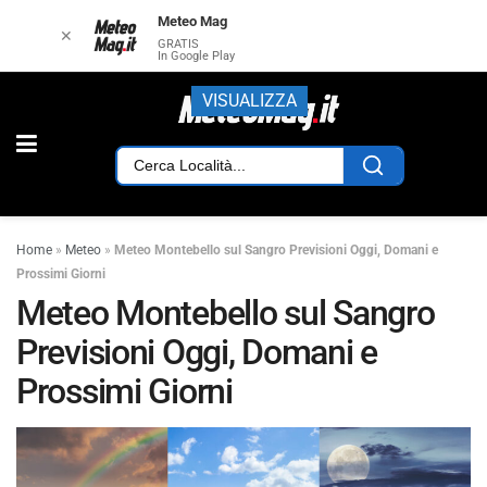
Meteo Mag
✕
GRATIS
In Google Play
VISUALIZZA
Home
»
Meteo
»
Meteo Montebello sul Sangro Previsioni Oggi, Domani e
Prossimi Giorni
Meteo Montebello sul Sangro
Previsioni Oggi, Domani e
Prossimi Giorni