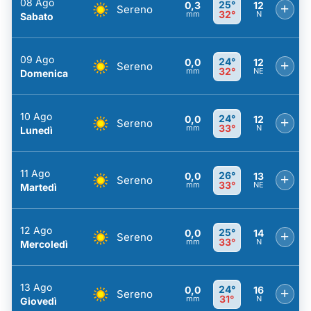
08 Ago
25°
0,3
12
+
Sereno
32°
mm
N
Sabato
09 Ago
24°
0,0
12
+
Sereno
32°
mm
NE
Domenica
10 Ago
24°
0,0
12
+
Sereno
33°
mm
N
Lunedì
11 Ago
26°
0,0
13
+
Sereno
33°
mm
NE
Martedì
12 Ago
25°
0,0
14
+
Sereno
33°
mm
N
Mercoledì
13 Ago
24°
0,0
16
+
Sereno
31°
mm
N
Giovedì