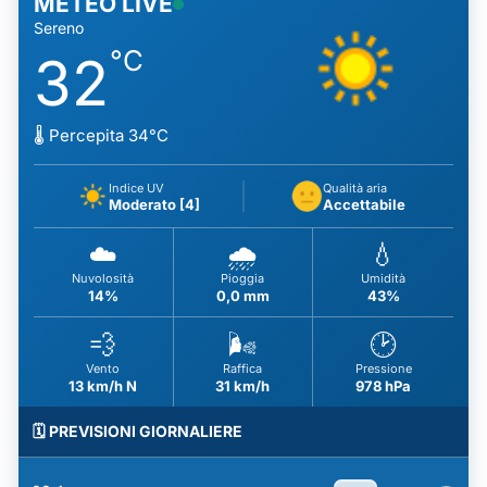
METEO LIVE
Sereno
°C
32
🌡️ Percepita 34°C
Indice UV
Qualità aria
Moderato [4]
Accettabile
☁️
🌧️
💧
Nuvolosità
Pioggia
Umidità
14%
0,0 mm
43%
💨
🌬️
🕑
Vento
Raffica
Pressione
13 km/h N
31 km/h
978 hPa
🗓️ PREVISIONI GIORNALIERE