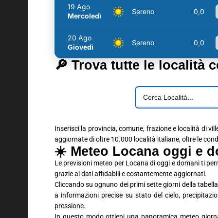
19 Ago
Sereno
0,0
Mercoledì
20 Ago
Sereno
0,0
Giovedì
🔎 Trova tutte le località 
Inserisci la provincia, comune, frazione e località di vil
aggiornate di oltre 10.000 località italiane, oltre le con
☀️ Meteo Locana oggi e d
Le previsioni meteo per Locana di oggi e domani ti pe
grazie ai dati affidabili e costantemente aggiornati.
Cliccando su ognuno dei primi sette giorni della tabella 
a informazioni precise su stato del cielo, precipitaz
pressione.
In questo modo ottieni una panoramica meteo giornali