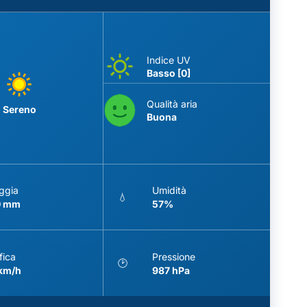
Indice UV
Basso [0]
Qualità aria
Sereno
Buona
ggia
Umidità
💧
0 mm
57%
fica
Pressione
🕑
 km/h
987 hPa