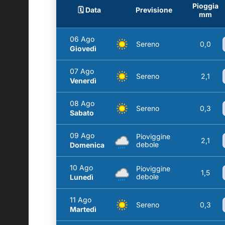
Pioggia
🗓️ Data
Previsione
mm
06 Ago
Sereno
0,0
Giovedì
07 Ago
Sereno
2,1
Venerdì
08 Ago
Sereno
0,3
Sabato
09 Ago
Pioviggine
2,1
debole
Domenica
10 Ago
Pioviggine
1,5
debole
Lunedì
11 Ago
Sereno
0,3
Martedì