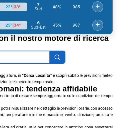
7
+
22°
|
33°
48%
985
Sud
6
+
23°
|
34°
45%
987
Sud-Est
con il nostro motore di ricerca
leggiatura, in
“Cerca Località”
e scopri subito le previsioni meteo
dizioni del meteo in tempo reale.
omani: tendenza affidabile
rmettono di restare sempre aggiornato sulle condizioni del tempo
potrai visualizzare nel dettaglio le previsioni orarie, con accesso
ioni, temperature minime e massime, vento, direzione, umidità e
era ed oraria, utile per conoscere in anticipo cosa aspettarsi