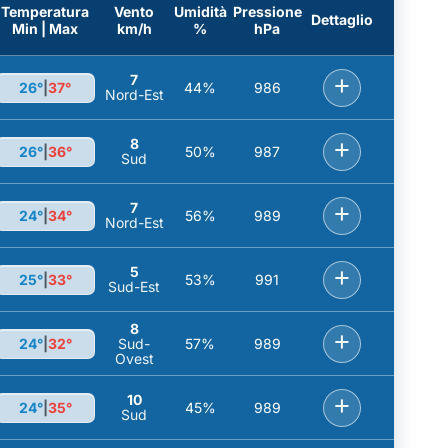
Temperatura
Vento
Umidità
Pressione
Dettaglio
Min | Max
km/h
%
hPa
7
+
26°
|
37°
44%
986
Nord-Est
8
+
26°
|
36°
50%
987
Sud
7
+
24°
|
34°
56%
989
Nord-Est
5
+
25°
|
33°
53%
991
Sud-Est
8
+
24°
|
32°
Sud-
57%
989
Ovest
10
+
24°
|
35°
45%
989
Sud