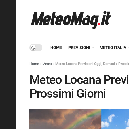
HOME
PREVISIONI
METEO ITALIA
Home
»
Meteo
»
Meteo Locana Previsioni Oggi, Domani e Prossi
Meteo Locana Previ
Prossimi Giorni