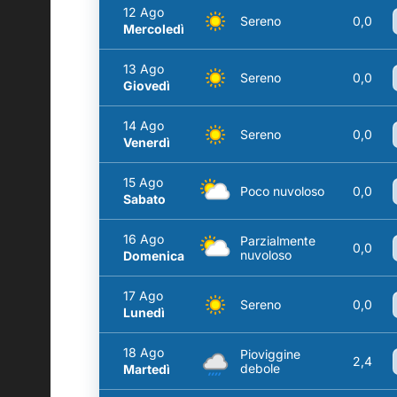
12 Ago
Sereno
0,0
Mercoledì
13 Ago
Sereno
0,0
Giovedì
14 Ago
Sereno
0,0
Venerdì
15 Ago
Poco nuvoloso
0,0
Sabato
16 Ago
Parzialmente
0,0
nuvoloso
Domenica
17 Ago
Sereno
0,0
Lunedì
18 Ago
Pioviggine
2,4
debole
Martedì