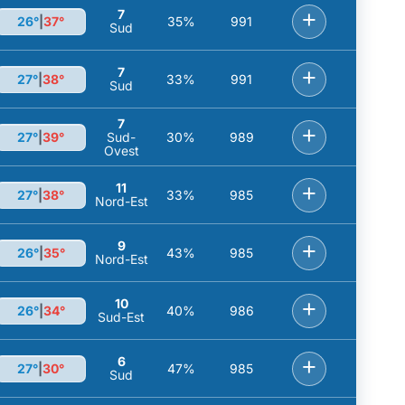
7
+
26°
|
37°
35%
991
Sud
7
+
27°
|
38°
33%
991
Sud
7
+
27°
|
39°
Sud-
30%
989
Ovest
11
+
27°
|
38°
33%
985
Nord-Est
9
+
26°
|
35°
43%
985
Nord-Est
10
+
26°
|
34°
40%
986
Sud-Est
6
+
27°
|
30°
47%
985
Sud