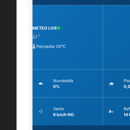
METEO LIVE
°C
27
🌡️ Percepita 29°C
Nuvolosità
Pio
☁️
🌧️
0%
0,
Vento
Raf
💨
🌬️
6 km/h NO
14