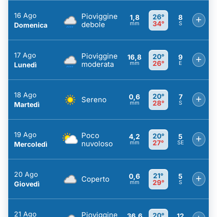
16 Ago
Pioviggine
26°
1,8
8
+
34°
debole
mm
S
Domenica
17 Ago
Pioviggine
20°
16,8
9
+
26°
moderata
mm
E
Lunedì
18 Ago
20°
0,6
7
+
Sereno
28°
mm
S
Martedì
19 Ago
Poco
20°
4,2
5
+
27°
nuvoloso
mm
SE
Mercoledì
20 Ago
21°
0,6
5
+
Coperto
29°
mm
S
Giovedì
21 Ago
Pioviggine
20°
36,6
12