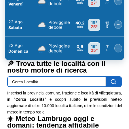
+
27°
debole
mm
SE
Venerdì
22 Ago
Pioviggine
19°
40,2
12
+
25°
debole
mm
E
Sabato
23 Ago
Pioviggine
19°
0,6
7
+
25°
debole
mm
E
Domenica
🔎 Trova tutte le località con il
nostro motore di ricerca
Inserisci la provincia, comune, frazione e località di villeggiatura,
in
“Cerca Località”
e scopri subito le previsioni meteo
aggiornate di oltre 10.000 località italiane, oltre le condizioni del
meteo in tempo reale.
☀️ Meteo Lambrugo oggi e
domani: tendenza affidabile