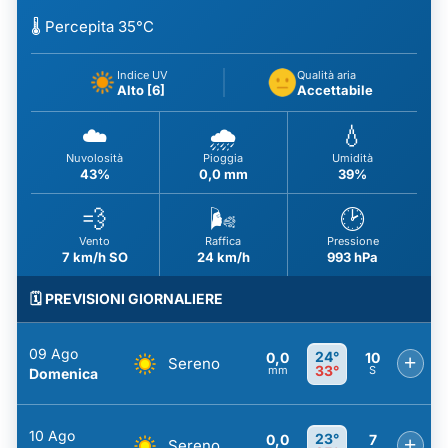
🌡️ Percepita 35°C
Indice UV
Qualità aria
Alto [6]
Accettabile
☁️
🌧️
💧
Nuvolosità
Pioggia
Umidità
43%
0,0 mm
39%
💨
🌬️
🕑
Vento
Raffica
Pressione
7 km/h SO
24 km/h
993 hPa
🗓️ PREVISIONI GIORNALIERE
09 Ago
24°
0,0
10
+
Sereno
33°
mm
S
Domenica
10 Ago
23°
0,0
7
+
Sereno