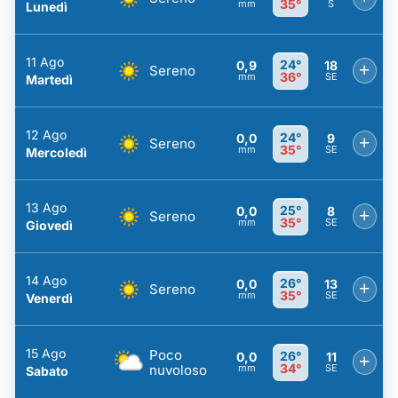
35°
mm
S
Lunedì
11 Ago
24°
0,9
18
+
Sereno
36°
mm
SE
Martedì
12 Ago
24°
0,0
9
+
Sereno
35°
mm
SE
Mercoledì
13 Ago
25°
0,0
8
+
Sereno
35°
mm
SE
Giovedì
14 Ago
26°
0,0
13
+
Sereno
35°
mm
SE
Venerdì
15 Ago
Poco
26°
0,0
11
+
34°
nuvoloso
mm
SE
Sabato