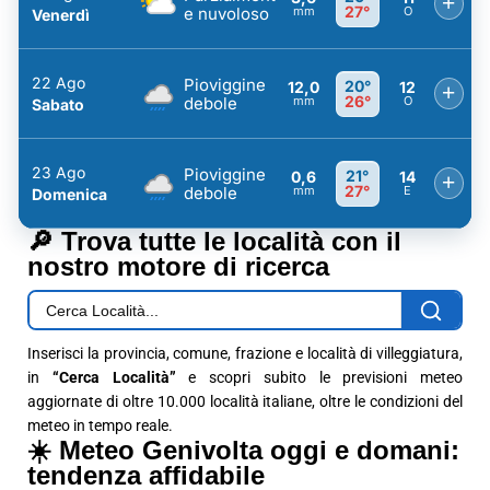
+
27°
e nuvoloso
mm
O
Venerdì
22 Ago
Pioviggine
20°
12,0
12
+
26°
debole
mm
O
Sabato
23 Ago
Pioviggine
21°
0,6
14
+
27°
debole
mm
E
Domenica
🔎 Trova tutte le località con il
nostro motore di ricerca
Inserisci la provincia, comune, frazione e località di villeggiatura,
in
“Cerca Località”
e scopri subito le previsioni meteo
aggiornate di oltre 10.000 località italiane, oltre le condizioni del
meteo in tempo reale.
☀️ Meteo Genivolta oggi e domani:
tendenza affidabile