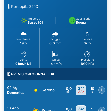
🌡️ Percepita 25°C
Indice UV
Qualità aria
Basso [0]
Buona
☁️
🌧️
💧
Nuvolosità
Pioggia
Umidità
19%
0,0 mm
67%
💨
🌬️
🕑
Vento
Raffica
Pressione
9 km/h NE
14 km/h
1010 hPa
🗓️ PREVISIONI GIORNALIERE
09 Ago
24°
0,0
10
+
Sereno
33°
mm
E
Domenica
10 Ago
24°
0,0
5
+
Sereno