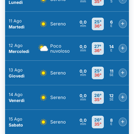
35°
mm
S
Lunedì
11 Ago
25°
0,0
6
+
Sereno
36°
mm
E
Martedì
12 Ago
Poco
27°
0,0
14
+
36°
nuvoloso
mm
E
Mercoledì
13 Ago
25°
0,0
11
+
Sereno
36°
mm
SE
Giovedì
14 Ago
26°
0,0
12
+
Sereno
35°
mm
SE
Venerdì
15 Ago
26°
0,0
8
+
Sereno
35°
mm
E
Sabato