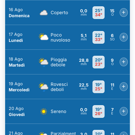
16 Ago
25°
0,0
15
+
Coperto
34°
mm
O
Domenica
17 Ago
Poco
22°
5,1
6
+
33°
nuvoloso
mm
SO
Lunedì
18 Ago
Pioggia
20°
28,8
9
+
23°
debole
mm
O
Martedì
19 Ago
Rovesci
19°
22,5
11
+
25°
deboli
mm
E
Mercoledì
20 Ago
19°
0,0
7
+
Sereno
26°
mm
E
Giovedì
21 Ago
Parzialment
20°
3,0
11