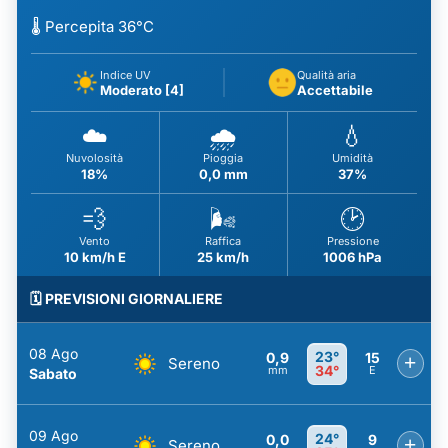
🌡️ Percepita 36°C
Indice UV
Qualità aria
Moderato [4]
Accettabile
☁️
🌧️
💧
Nuvolosità
Pioggia
Umidità
18%
0,0 mm
37%
💨
🌬️
🕑
Vento
Raffica
Pressione
10 km/h E
25 km/h
1006 hPa
🗓️ PREVISIONI GIORNALIERE
08 Ago
23°
0,9
15
+
Sereno
34°
mm
E
Sabato
09 Ago
24°
0,0
9
+
Sereno