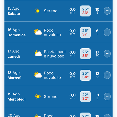
15 Ago
25°
0,0
10
+
Sereno
36°
mm
E
Sabato
16 Ago
Poco
25°
0,0
6
+
37°
nuvoloso
mm
E
Domenica
17 Ago
Parzialment
25°
0,0
17
+
35°
e nuvoloso
mm
SO
Lunedì
18 Ago
Poco
25°
0,0
12
+
34°
nuvoloso
mm
O
Martedì
19 Ago
22°
0,0
11
+
Sereno
32°
mm
E
Mercoledì
20 Ago
Poco
22°
0,0
15