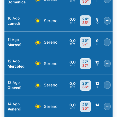
35°
mm
E
Domenica
10 Ago
24°
0,0
8
+
Sereno
35°
mm
O
Lunedì
11 Ago
25°
0,0
9
+
Sereno
37°
mm
S
Martedì
12 Ago
27°
0,0
12
+
Sereno
37°
mm
E
Mercoledì
13 Ago
26°
0,0
13
+
Sereno
36°
mm
E
Giovedì
14 Ago
26°
0,0
14
+
Sereno
35°
mm
E
Venerdì