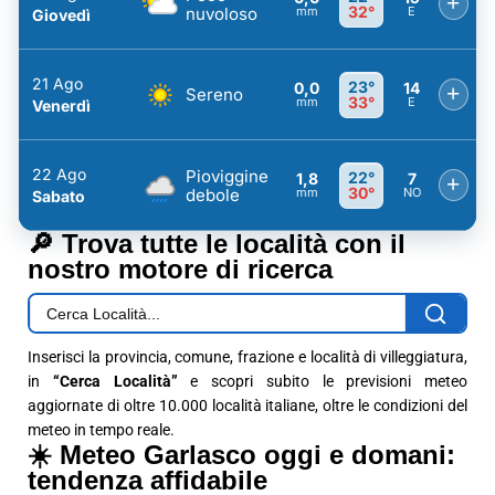
+
32°
nuvoloso
mm
E
Giovedì
21 Ago
23°
0,0
14
+
Sereno
33°
mm
E
Venerdì
22 Ago
Pioviggine
22°
1,8
7
+
30°
debole
mm
NO
Sabato
🔎 Trova tutte le località con il
nostro motore di ricerca
Inserisci la provincia, comune, frazione e località di villeggiatura,
in
“Cerca Località”
e scopri subito le previsioni meteo
aggiornate di oltre 10.000 località italiane, oltre le condizioni del
meteo in tempo reale.
☀️ Meteo Garlasco oggi e domani:
tendenza affidabile