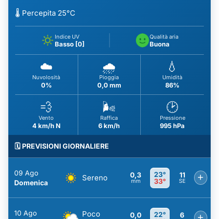
🌡️ Percepita 25°C
Indice UV
Qualità aria
Basso [0]
Buona
☁️
🌧️
💧
Nuvolosità
Pioggia
Umidità
0%
0,0 mm
86%
💨
🌬️
🕑
Vento
Raffica
Pressione
4 km/h N
6 km/h
995 hPa
🗓️ PREVISIONI GIORNALIERE
09 Ago
23°
0,3
11
+
Sereno
33°
mm
SE
Domenica
10 Ago
Poco
22°
0,0
6
+