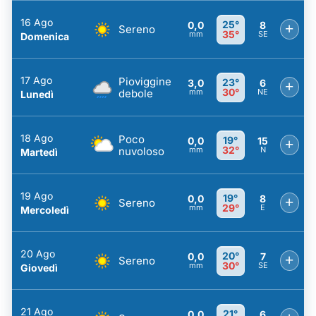
16 Ago
25°
0,0
8
+
Sereno
35°
mm
SE
Domenica
17 Ago
Pioviggine
23°
3,0
6
+
30°
debole
mm
NE
Lunedì
18 Ago
Poco
19°
0,0
15
+
32°
nuvoloso
mm
N
Martedì
19 Ago
19°
0,0
8
+
Sereno
29°
mm
E
Mercoledì
20 Ago
20°
0,0
7
+
Sereno
30°
mm
SE
Giovedì
21 Ago
21°
0,0
6