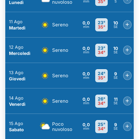
35°
nuvoloso
mm
S
Lunedì
11 Ago
23°
0,0
10
+
Sereno
35°
mm
SE
Martedì
12 Ago
23°
0,0
10
+
Sereno
34°
mm
SE
Mercoledì
13 Ago
24°
0,0
9
+
Sereno
35°
mm
SE
Giovedì
14 Ago
26°
0,0
11
+
Sereno
34°
mm
SE
Venerdì
15 Ago
Poco
25°
0,0
9
+
34°
nuvoloso
mm
SE
Sabato