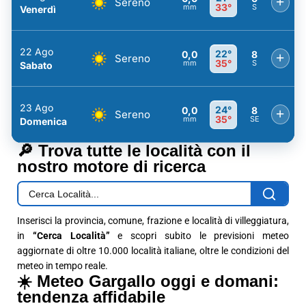
+
Sereno
33°
mm
S
Venerdì
22 Ago
22°
0,0
8
+
Sereno
35°
mm
S
Sabato
23 Ago
24°
0,0
8
+
Sereno
35°
mm
SE
Domenica
🔎 Trova tutte le località con il
nostro motore di ricerca
Inserisci la provincia, comune, frazione e località di villeggiatura,
in
“Cerca Località”
e scopri subito le previsioni meteo
aggiornate di oltre 10.000 località italiane, oltre le condizioni del
meteo in tempo reale.
☀️ Meteo Gargallo oggi e domani:
tendenza affidabile