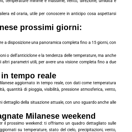
ioni, temperature minime e massime, vento, direzione, umidità e
era ed oraria, utile per conoscere in anticipo cosa aspettarsi
nese prossimi giorni:
avere a disposizione una panoramica completa fino a 15 giorni, con
ioni o dell’anticiclone e la tendenza delle temperature, ma anche
 gli altri parametri utili, per avere una visione completa fino a due
 in tempo reale
Milanese aggiornato in tempo reale, con dati come temperatura
ità, quantità di pioggia, visibilità, pressione atmosferica, vento,
i dettaglio della situazione attuale, con uno sguardo anche alle
bagnate Milanese weekend
 il prossimo weekend: ti offriamo un quadro dettagliato sulle
iornati su temperature, stato del cielo, precipitazioni, vento,