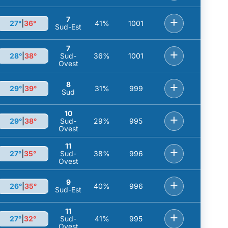
7
+
27°
|
36°
41%
1001
Sud-Est
7
+
28°
|
38°
Sud-
36%
1001
Ovest
8
+
29°
|
39°
31%
999
Sud
10
+
29°
|
38°
Sud-
29%
995
Ovest
11
+
27°
|
35°
Sud-
38%
996
Ovest
9
+
26°
|
35°
40%
996
Sud-Est
11
+
27°
|
32°
Sud-
41%
995
Ovest