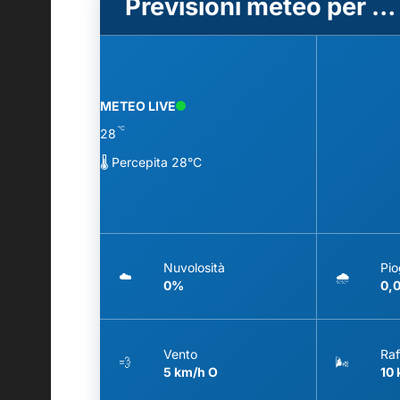
Previsioni meteo per Garbagnate Milanese (MI)
METEO LIVE
°C
28
🌡️ Percepita 28°C
Nuvolosità
Pio
☁️
🌧️
0%
0,
Vento
Raf
💨
🌬️
5 km/h O
10