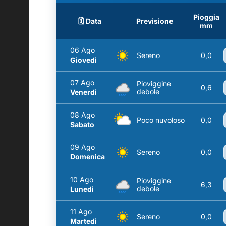
Pioggia
🗓️ Data
Previsione
mm
06 Ago
Sereno
0,0
Giovedì
07 Ago
Pioviggine
0,6
debole
Venerdì
08 Ago
Poco nuvoloso
0,0
Sabato
09 Ago
Sereno
0,0
Domenica
10 Ago
Pioviggine
6,3
debole
Lunedì
11 Ago
Sereno
0,0
Martedì