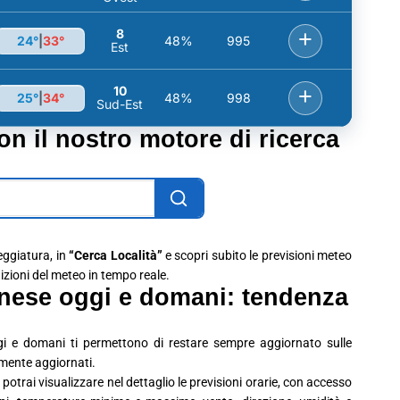
8
+
24°
|
33°
48%
995
Est
10
+
25°
|
34°
48%
998
Sud-Est
con il nostro motore di ricerca
leggiatura, in
“Cerca Località”
e scopri subito le previsioni meteo
dizioni del meteo in tempo reale.
nese oggi e domani: tendenza
i e domani ti permettono di restare sempre aggiornato sulle
emente aggiornati.
potrai visualizzare nel dettaglio le previsioni orarie, con accesso