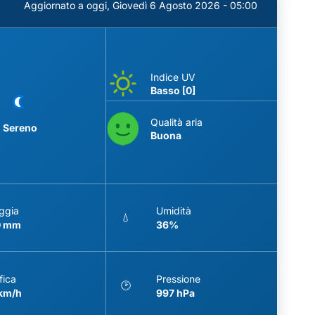
Aggiornato a oggi,
Giovedì 6 Agosto 2026 - 05:00
Indice UV
Basso [0]
Qualità aria
Sereno
Buona
ggia
Umidità
💧
0 mm
36%
fica
Pressione
🕑
 km/h
997 hPa