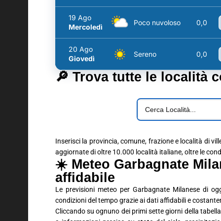
19 Ago
Poco nuvoloso
0,0
Mercoledì
20 Ago
Sereno
0,0
Giovedì
🔎 Trova tutte le località 
Inserisci la provincia, comune, frazione e località di vil
aggiornate di oltre 10.000 località italiane, oltre le con
☀️ Meteo Garbagnate Mila
affidabile
Le previsioni meteo per Garbagnate Milanese di ogg
condizioni del tempo grazie ai dati affidabili e costant
Cliccando su ognuno dei primi sette giorni della tabella 