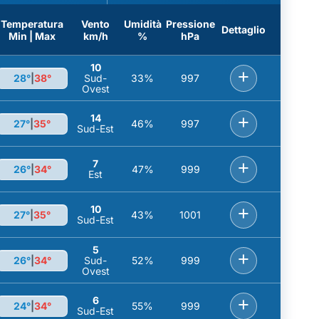
Temperatura
Vento
Umidità
Pressione
Dettaglio
Min | Max
km/h
%
hPa
10
+
28°
|
38°
Sud-
33%
997
Ovest
14
+
27°
|
35°
46%
997
Sud-Est
7
+
26°
|
34°
47%
999
Est
10
+
27°
|
35°
43%
1001
Sud-Est
5
+
26°
|
34°
Sud-
52%
999
Ovest
6
+
24°
|
34°
55%
999
Sud-Est