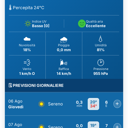
🌡️ Percepita 24°C
Indice UV
Qualità aria
Basso [0]
Eccellente
☁️
🌧️
💧
Nuvolosità
Pioggia
Umidità
18%
0,0 mm
81%
💨
🌬️
🕑
Vento
Raffica
Pressione
1 km/h O
14 km/h
955 hPa
🗓️ PREVISIONI GIORNALIERE
06 Ago
20°
0,3
6
+
Sereno
34°
mm
E
Giovedì
07 Ago
19°
0,0
7
+
Sereno