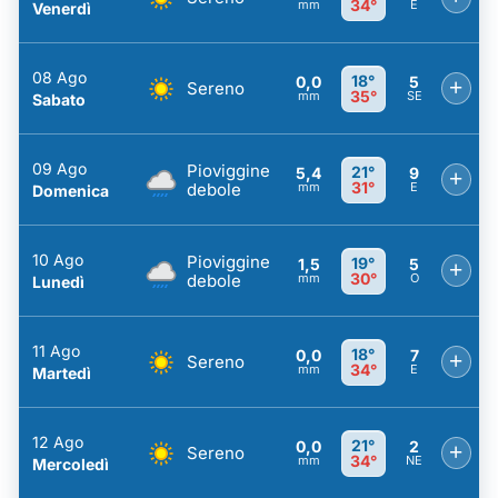
34°
mm
E
Venerdì
08 Ago
18°
0,0
5
+
Sereno
35°
mm
SE
Sabato
09 Ago
Pioviggine
21°
5,4
9
+
31°
debole
mm
E
Domenica
10 Ago
Pioviggine
19°
1,5
5
+
30°
debole
mm
O
Lunedì
11 Ago
18°
0,0
7
+
Sereno
34°
mm
E
Martedì
12 Ago
21°
0,0
2
+
Sereno
34°
mm
NE
Mercoledì