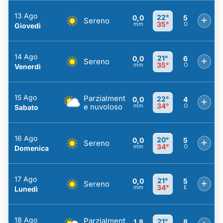
13 Ago
22°
0,0
5
+
Sereno
35°
mm
O
Giovedì
14 Ago
21°
0,0
6
+
Sereno
35°
mm
O
Venerdì
15 Ago
Parzialment
22°
0,0
4
+
34°
e nuvoloso
mm
O
Sabato
16 Ago
20°
0,0
5
+
Sereno
34°
mm
O
Domenica
17 Ago
21°
0,0
5
+
Sereno
34°
mm
E
Lunedì
18 Ago
Parzialment
21°
1,8
8