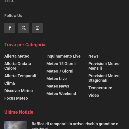
visto.
Follow Us
Trova per Categoria
Allerta Meteo
Inquinamento Live
News
Allerta Ondata
Meteo 15 Giorni
Previsioni Meteo
Calore
Mensili
Meteo 7 Giorni
Allerta Temporali
Previsioni Meteo
Meteo Live
Stagionali
Clima
Meteo News
Temperature
Discover Meteo
Meteo Weekend
Video
Focus Meteo
Ultime Notizie
Raffica di temporali in arrivo: rischio grandine e