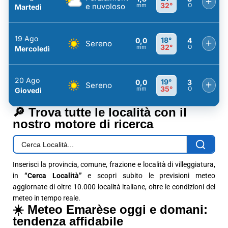
+
32°
e nuvoloso
mm
O
Martedì
19 Ago
18°
0,0
4
+
Sereno
32°
mm
O
Mercoledì
20 Ago
19°
0,0
3
+
Sereno
35°
mm
O
Giovedì
🔎 Trova tutte le località con il
nostro motore di ricerca
Inserisci la provincia, comune, frazione e località di villeggiatura,
in
“Cerca Località”
e scopri subito le previsioni meteo
aggiornate di oltre 10.000 località italiane, oltre le condizioni del
meteo in tempo reale.
☀️ Meteo Emarèse oggi e domani:
tendenza affidabile