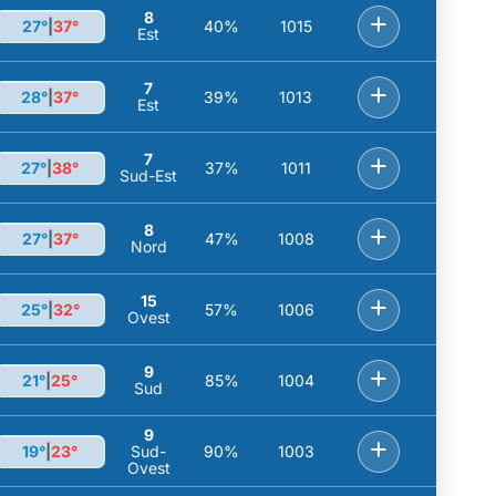
8
+
27°
|
37°
40%
1015
Est
7
+
28°
|
37°
39%
1013
Est
7
+
27°
|
38°
37%
1011
Sud-Est
8
+
27°
|
37°
47%
1008
Nord
15
+
25°
|
32°
57%
1006
Ovest
9
+
21°
|
25°
85%
1004
Sud
9
+
19°
|
23°
Sud-
90%
1003
Ovest