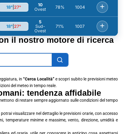
10
+
18°
|
27°
78%
1004
Ovest
5
+
18°
|
27°
Sud-
71%
1007
Ovest
con il nostro motore di ricerca
leggiatura, in
“Cerca Località”
e scopri subito le previsioni meteo
dizioni del meteo in tempo reale.
omani: tendenza affidabile
rmettono di restare sempre aggiornato sulle condizioni del tempo
potrai visualizzare nel dettaglio le previsioni orarie, con accesso
ioni, temperature minime e massime, vento, direzione, umidità e
era ed oraria, utile per conoscere in anticipo cosa aspettarsi