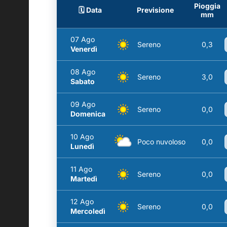
Pioggia
🗓️ Data
Previsione
mm
07 Ago
Sereno
0,3
Venerdì
08 Ago
Sereno
3,0
Sabato
09 Ago
Sereno
0,0
Domenica
10 Ago
Poco nuvoloso
0,0
Lunedì
11 Ago
Sereno
0,0
Martedì
12 Ago
Sereno
0,0
Mercoledì