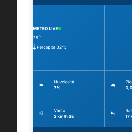
METEO LIVE
°C
28
🌡️ Percepita 32°C
Nuvolosità
Pio
☁️
🌧️
7%
0,
Vento
Raf
💨
🌬️
2 km/h SE
17