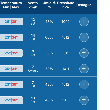
Temperatura
Vento
Umidità
Pressione
Dettaglio
Min | Max
km/h
%
hPa
12
+
26°
|
36°
48%
1009
Est
14
+
23°
|
34°
60%
1012
Est
9
+
25°
|
35°
50%
1013
Est
7
+
25°
|
34°
53%
1011
Ovest
7
+
23°
|
36°
48%
1012
Est
13
+
25°
|
36°
40%
1015
Est