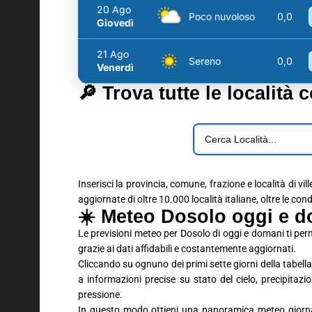
20 Ago
Poco nuvoloso
0,0
Giovedì
21 Ago
Sereno
0,0
Venerdì
🔎 Trova tutte le località 
Inserisci la provincia, comune, frazione e località di vil
aggiornate di oltre 10.000 località italiane, oltre le con
☀️ Meteo Dosolo oggi e d
Le previsioni meteo per Dosolo di oggi e domani ti pe
grazie ai dati affidabili e costantemente aggiornati.
Cliccando su ognuno dei primi sette giorni della tabella 
a informazioni precise su stato del cielo, precipitaz
pressione.
In questo modo ottieni una panoramica meteo giornali