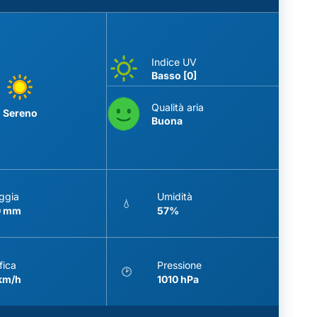
Indice UV
Basso [0]
Qualità aria
Sereno
Buona
ggia
Umidità
💧
0 mm
57%
fica
Pressione
🕑
 km/h
1010 hPa