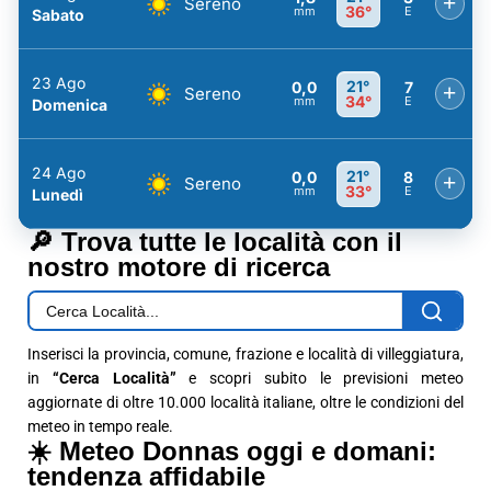
+
Sereno
36°
mm
E
Sabato
23 Ago
21°
0,0
7
+
Sereno
34°
mm
E
Domenica
24 Ago
21°
0,0
8
+
Sereno
33°
mm
E
Lunedì
🔎 Trova tutte le località con il
nostro motore di ricerca
Inserisci la provincia, comune, frazione e località di villeggiatura,
in
“Cerca Località”
e scopri subito le previsioni meteo
aggiornate di oltre 10.000 località italiane, oltre le condizioni del
meteo in tempo reale.
☀️ Meteo Donnas oggi e domani:
tendenza affidabile