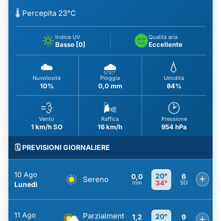
🌡️ Percepita 23°C
Indice UV
Qualità aria
Basso [0]
Eccellente
☁️
🌧️
💧
Nuvolosità
Pioggia
Umidità
10%
0,0 mm
84%
💨
🌬️
🕑
Vento
Raffica
Pressione
1 km/h SO
16 km/h
954 hPa
🗓️ PREVISIONI GIORNALIERE
10 Ago
20°
0,0
6
+
Sereno
34°
mm
SO
Lunedì
11 Ago
Parzialment
20°
1,2
9
+