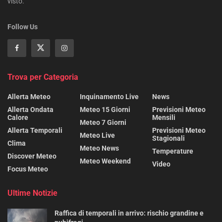
visto.
Follow Us
Trova per Categoria
Allerta Meteo
Inquinamento Live
News
Allerta Ondata
Meteo 15 Giorni
Previsioni Meteo
Calore
Mensili
Meteo 7 Giorni
Allerta Temporali
Previsioni Meteo
Meteo Live
Stagionali
Clima
Meteo News
Temperature
Discover Meteo
Meteo Weekend
Video
Focus Meteo
Ultime Notizie
Raffica di temporali in arrivo: rischio grandine e