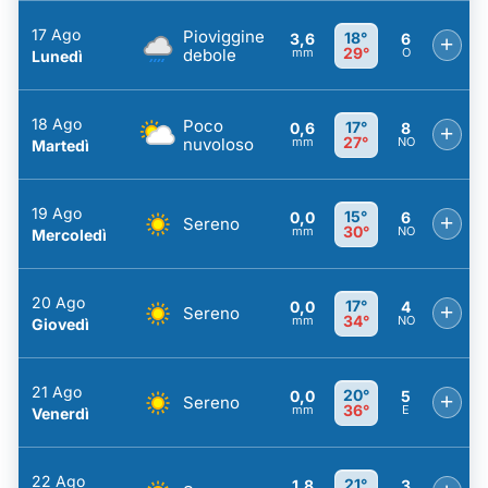
17 Ago
Pioviggine
18°
3,6
6
+
29°
debole
mm
O
Lunedì
18 Ago
Poco
17°
0,6
8
+
27°
nuvoloso
mm
NO
Martedì
19 Ago
15°
0,0
6
+
Sereno
30°
mm
NO
Mercoledì
20 Ago
17°
0,0
4
+
Sereno
34°
mm
NO
Giovedì
21 Ago
20°
0,0
5
+
Sereno
36°
mm
E
Venerdì
22 Ago
21°
1,8
3