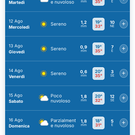
35°
e nuvoloso
mm
E
Martedì
12 Ago
19°
1,2
10
+
Sereno
33°
mm
NE
Mercoledì
13 Ago
19°
0,9
7
+
Sereno
35°
mm
E
Giovedì
14 Ago
20°
0,6
3
+
Sereno
35°
mm
SE
Venerdì
15 Ago
Poco
20°
1,8
12
+
32°
nuvoloso
mm
SE
Sabato
16 Ago
Parzialment
18°
1,8
5
+
31°
e nuvoloso
mm
E
Domenica