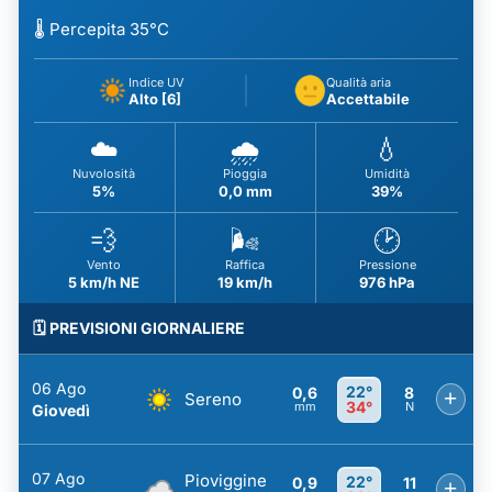
🌡️ Percepita 35°C
Indice UV
Qualità aria
Alto [6]
Accettabile
☁️
🌧️
💧
Nuvolosità
Pioggia
Umidità
5%
0,0 mm
39%
💨
🌬️
🕑
Vento
Raffica
Pressione
5 km/h NE
19 km/h
976 hPa
🗓️ PREVISIONI GIORNALIERE
06 Ago
22°
0,6
8
+
Sereno
34°
mm
N
Giovedì
07 Ago
Pioviggine
22°
0,9
11
+