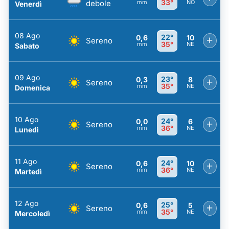
33°
debole
mm
NO
Venerdì
08 Ago
22°
0,6
10
+
Sereno
35°
mm
NE
Sabato
09 Ago
23°
0,3
8
+
Sereno
35°
mm
NE
Domenica
10 Ago
24°
0,0
6
+
Sereno
36°
mm
NE
Lunedì
11 Ago
24°
0,6
10
+
Sereno
36°
mm
NE
Martedì
12 Ago
25°
0,6
5
+
Sereno
35°
mm
NE
Mercoledì