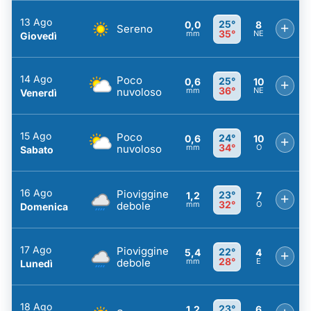
13 Ago
25°
0,0
8
+
Sereno
35°
mm
NE
Giovedì
14 Ago
Poco
25°
0,6
10
+
36°
nuvoloso
mm
NE
Venerdì
15 Ago
Poco
24°
0,6
10
+
34°
nuvoloso
mm
O
Sabato
16 Ago
Pioviggine
23°
1,2
7
+
32°
debole
mm
O
Domenica
17 Ago
Pioviggine
22°
5,4
4
+
28°
debole
mm
E
Lunedì
18 Ago
23°
1,2
6