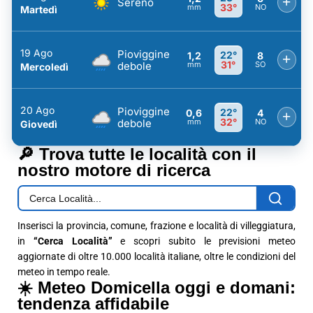
+
Sereno
33°
mm
NO
Martedì
19 Ago
Pioviggine
22°
1,2
8
+
31°
debole
mm
SO
Mercoledì
20 Ago
Pioviggine
22°
0,6
4
+
32°
debole
mm
NO
Giovedì
🔎 Trova tutte le località con il
nostro motore di ricerca
Inserisci la provincia, comune, frazione e località di villeggiatura,
in
“Cerca Località”
e scopri subito le previsioni meteo
aggiornate di oltre 10.000 località italiane, oltre le condizioni del
meteo in tempo reale.
☀️ Meteo Domicella oggi e domani:
tendenza affidabile