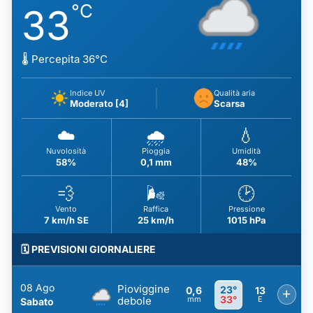
°C
33
🌡️ Percepita 36°C
Indice UV
Qualità aria
Moderato [4]
Scarsa
☁️
🌧️
💧
Nuvolosità
Pioggia
Umidità
58%
0,1 mm
48%
💨
🌬️
🕑
Vento
Raffica
Pressione
7 km/h SE
25 km/h
1015 hPa
🗓️ PREVISIONI GIORNALIERE
08 Ago
Pioviggine
23°
0,6
13
+
33°
debole
mm
E
Sabato