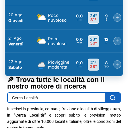
20 Ago
Poco
24°
0,0
9
+
31°
nuvoloso
mm
E
Giovedì
21 Ago
Poco
23°
0,0
12
+
30°
nuvoloso
mm
E
Venerdì
22 Ago
Pioviggine
21°
9,0
8
+
28°
moderata
mm
SO
Sabato
🔎 Trova tutte le località con il
nostro motore di ricerca
Inserisci la provincia, comune, frazione e località di villeggiatura,
in
“Cerca Località”
e scopri subito le previsioni meteo
aggiornate di oltre 10.000 località italiane, oltre le condizioni del
meteo in tempo reale.