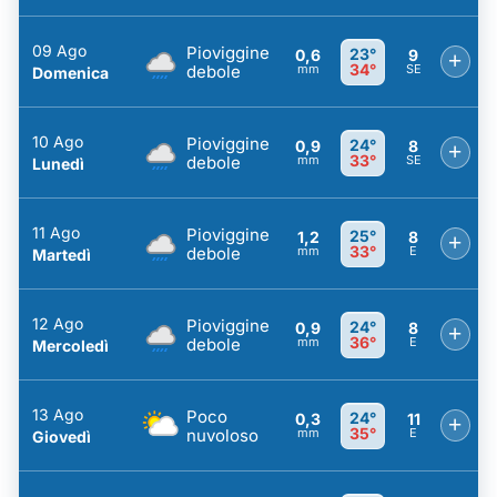
09 Ago
Pioviggine
23°
0,6
9
+
34°
debole
mm
SE
Domenica
10 Ago
Pioviggine
24°
0,9
8
+
33°
debole
mm
SE
Lunedì
11 Ago
Pioviggine
25°
1,2
8
+
33°
debole
mm
E
Martedì
12 Ago
Pioviggine
24°
0,9
8
+
36°
debole
mm
E
Mercoledì
13 Ago
Poco
24°
0,3
11
+
35°
nuvoloso
mm
E
Giovedì