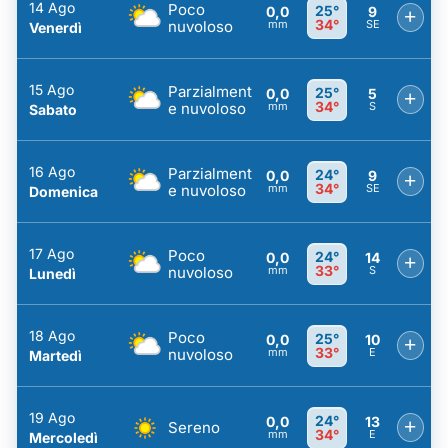
14 Ago
Poco
25°
0,0
9
+
34°
nuvoloso
mm
SE
Venerdì
15 Ago
Parzialment
25°
0,0
5
+
34°
e nuvoloso
mm
S
Sabato
16 Ago
Parzialment
24°
0,0
9
+
34°
e nuvoloso
mm
SE
Domenica
17 Ago
Poco
24°
0,0
14
+
33°
nuvoloso
mm
S
Lunedì
18 Ago
Poco
25°
0,0
10
+
33°
nuvoloso
mm
E
Martedì
19 Ago
24°
0,0
13
+
Sereno
34°
mm
E
Mercoledì