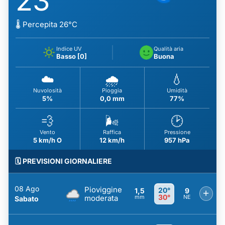
23
🌡️ Percepita 26°C
Indice UV
Qualità aria
Basso [0]
Buona
☁️
🌧️
💧
Nuvolosità
Pioggia
Umidità
5%
0,0 mm
77%
💨
🌬️
🕑
Vento
Raffica
Pressione
5 km/h O
12 km/h
957 hPa
🗓️ PREVISIONI GIORNALIERE
08 Ago
Pioviggine
20°
1,5
9
+
30°
moderata
mm
NE
Sabato