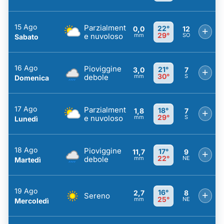
15 Ago
Parzialment
22°
0,0
12
+
29°
e nuvoloso
mm
SO
Sabato
16 Ago
Pioviggine
21°
3,0
7
+
30°
debole
mm
S
Domenica
17 Ago
Parzialment
18°
1,8
7
+
29°
e nuvoloso
mm
S
Lunedì
18 Ago
Pioviggine
17°
11,7
9
+
22°
debole
mm
NE
Martedì
19 Ago
16°
2,7
8
+
Sereno
25°
mm
NE
Mercoledì