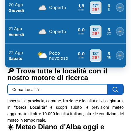
20 Ago
17°
1,8
6
+
Coperto
25°
mm
E
Giovedì
21 Ago
18°
0,0
5
+
Coperto
26°
mm
SO
Venerdì
22 Ago
Poco
18°
0,0
5
+
26°
nuvoloso
mm
NE
Sabato
🔎 Trova tutte le località con il
nostro motore di ricerca
Inserisci la provincia, comune, frazione e località di villeggiatura,
in
“Cerca Località”
e scopri subito le previsioni meteo
aggiornate di oltre 10.000 località italiane, oltre le condizioni del
meteo in tempo reale.
☀️ Meteo Diano d'Alba oggi e