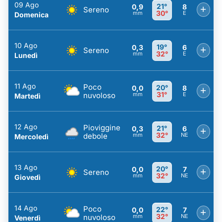
09 Ago
21°
0,9
8
+
Sereno
30°
mm
E
Domenica
10 Ago
19°
0,3
6
+
Sereno
32°
mm
E
Lunedì
11 Ago
Poco
20°
0,0
8
+
31°
nuvoloso
mm
E
Martedì
12 Ago
Pioviggine
21°
0,3
6
+
32°
debole
mm
NE
Mercoledì
13 Ago
20°
0,0
7
+
Sereno
32°
mm
NE
Giovedì
14 Ago
Poco
22°
0,0
7
+
32°
nuvoloso
mm
NE
Venerdì