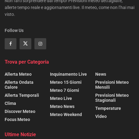
Non farti sorprendere dal tempo! Previsioni meteo dettagliate,
allerte tempo reale e aggiornamenti live. Il meteo, come non l’hai mai
visto.
Follow Us
Trova per Categoria
Allerta Meteo
Inquinamento Live
News
Allerta Ondata
Meteo 15 Giorni
Previsioni Meteo
Calore
Mensili
Meteo 7 Giorni
Allerta Temporali
Previsioni Meteo
Meteo Live
Stagionali
Clima
Meteo News
Temperature
Discover Meteo
Meteo Weekend
Video
Focus Meteo
Ultime Notizie