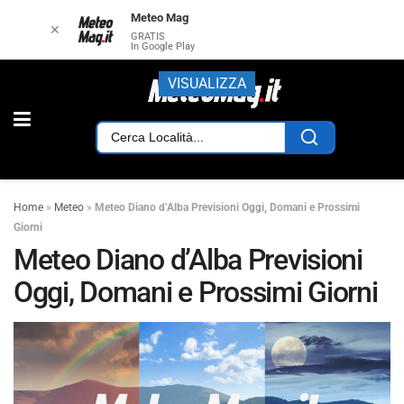
Meteo Mag
✕
GRATIS
In Google Play
VISUALIZZA
Home
»
Meteo
»
Meteo Diano d’Alba Previsioni Oggi, Domani e Prossimi
Giorni
Meteo Diano d’Alba Previsioni
Oggi, Domani e Prossimi Giorni