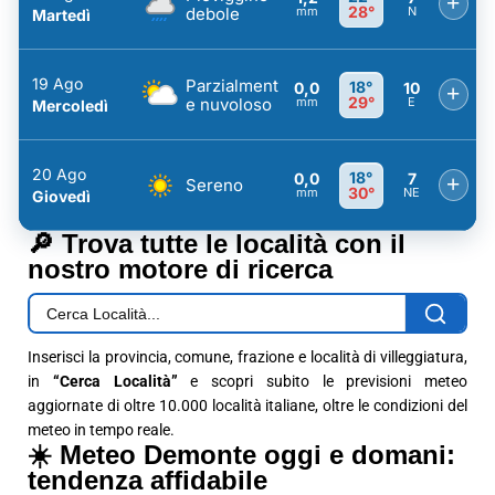
+
28°
debole
mm
N
Martedì
19 Ago
Parzialment
18°
0,0
10
+
29°
e nuvoloso
mm
E
Mercoledì
20 Ago
18°
0,0
7
+
Sereno
30°
mm
NE
Giovedì
🔎 Trova tutte le località con il
nostro motore di ricerca
Inserisci la provincia, comune, frazione e località di villeggiatura,
in
“Cerca Località”
e scopri subito le previsioni meteo
aggiornate di oltre 10.000 località italiane, oltre le condizioni del
meteo in tempo reale.
☀️ Meteo Demonte oggi e domani:
tendenza affidabile