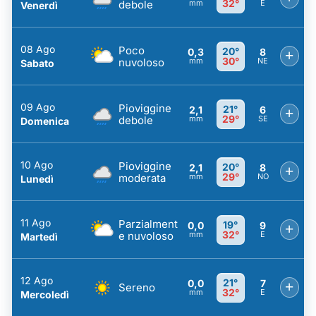
32°
debole
mm
E
Venerdì
08 Ago
Poco
20°
0,3
8
+
30°
nuvoloso
mm
NE
Sabato
09 Ago
Pioviggine
21°
2,1
6
+
29°
debole
mm
SE
Domenica
10 Ago
Pioviggine
20°
2,1
8
+
29°
moderata
mm
NO
Lunedì
11 Ago
Parzialment
19°
0,0
9
+
32°
e nuvoloso
mm
E
Martedì
12 Ago
21°
0,0
7
+
Sereno
32°
mm
E
Mercoledì