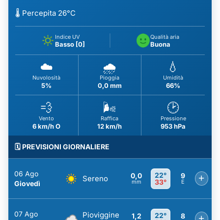
🌡️ Percepita 26°C
Indice UV
Qualità aria
Basso [0]
Buona
☁️
🌧️
💧
Nuvolosità
Pioggia
Umidità
5%
0,0 mm
66%
💨
🌬️
🕑
Vento
Raffica
Pressione
6 km/h O
12 km/h
953 hPa
🗓️ PREVISIONI GIORNALIERE
06 Ago
22°
0,0
9
+
Sereno
33°
mm
E
Giovedì
07 Ago
Pioviggine
22°
1,2
8
+