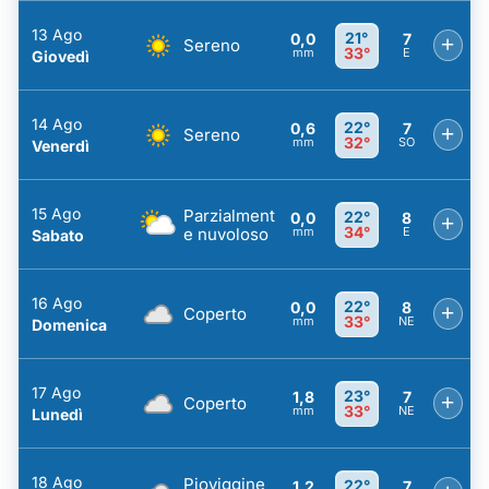
13 Ago
21°
0,0
7
+
Sereno
33°
mm
E
Giovedì
14 Ago
22°
0,6
7
+
Sereno
32°
mm
SO
Venerdì
15 Ago
Parzialment
22°
0,0
8
+
34°
e nuvoloso
mm
E
Sabato
16 Ago
22°
0,0
8
+
Coperto
33°
mm
NE
Domenica
17 Ago
23°
1,8
7
+
Coperto
33°
mm
NE
Lunedì
18 Ago
Pioviggine
22°
1,2
7