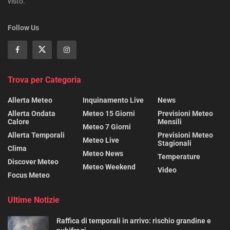
visto.
Follow Us
Trova per Categoria
Allerta Meteo
Inquinamento Live
News
Allerta Ondata
Meteo 15 Giorni
Previsioni Meteo
Calore
Mensili
Meteo 7 Giorni
Allerta Temporali
Previsioni Meteo
Meteo Live
Stagionali
Clima
Meteo News
Temperature
Discover Meteo
Meteo Weekend
Video
Focus Meteo
Ultime Notizie
Raffica di temporali in arrivo: rischio grandine e