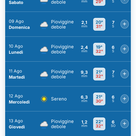
29°
debole
mm
S
Sabato
09 Ago
Pioviggine
20°
2,1
7
+
31°
debole
mm
S
Domenica
10 Ago
Pioviggine
19°
2,4
6
+
32°
debole
mm
S
Lunedì
11 Ago
Pioviggine
21°
9,3
7
+
32°
debole
mm
S
Martedì
12 Ago
21°
6,3
6
+
Sereno
30°
mm
S
Mercoledì
13 Ago
Pioviggine
22°
1,2
6
+
32°
debole
mm
SO
Giovedì