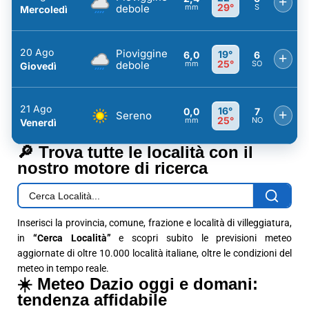
+
29°
debole
mm
S
Mercoledì
20 Ago
Pioviggine
19°
6,0
6
+
25°
debole
mm
SO
Giovedì
21 Ago
16°
0,0
7
+
Sereno
25°
mm
NO
Venerdì
🔎 Trova tutte le località con il
nostro motore di ricerca
Inserisci la provincia, comune, frazione e località di villeggiatura,
in
“Cerca Località”
e scopri subito le previsioni meteo
aggiornate di oltre 10.000 località italiane, oltre le condizioni del
meteo in tempo reale.
☀️ Meteo Dazio oggi e domani:
tendenza affidabile