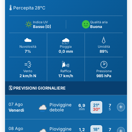
🌡️ Percepita 28°C
Indice UV
Qualità aria
Basso [0]
Buona
☁️
🌧️
💧
Nuvolosità
Pioggia
Umidità
7%
0,0 mm
89%
💨
🌬️
🕑
Vento
Raffica
Pressione
2 km/h N
17 km/h
985 hPa
🗓️ PREVISIONI GIORNALIERE
07 Ago
Pioviggine
21°
6,9
7
+
30°
debole
mm
S
Venerdì
08 Ago
Pioviggine
18°
1,2
7
+