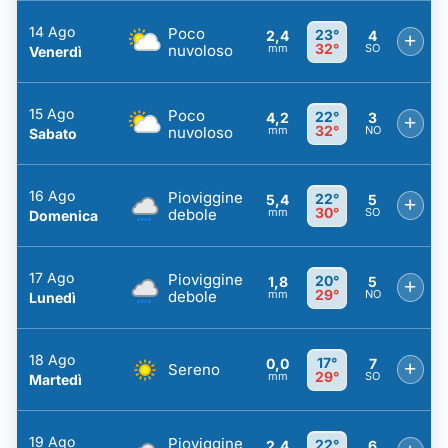
14 Ago
Poco
23°
2,4
4
+
32°
nuvoloso
mm
SO
Venerdì
15 Ago
Poco
22°
4,2
3
+
32°
nuvoloso
mm
NO
Sabato
16 Ago
Pioviggine
22°
5,4
5
+
30°
debole
mm
SO
Domenica
17 Ago
Pioviggine
20°
1,8
5
+
29°
debole
mm
NO
Lunedì
18 Ago
17°
0,0
7
+
Sereno
29°
mm
SO
Martedì
19 Ago
Pioviggine
22°
2,4
6