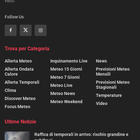
visto.
Follow Us
Trova per Categoria
Allerta Meteo
Inquinamento Live
News
Allerta Ondata
Meteo 15 Giorni
Previsioni Meteo
Calore
Mensili
Meteo 7 Giorni
Allerta Temporali
Previsioni Meteo
Meteo Live
Stagionali
Clima
Meteo News
Temperature
Discover Meteo
Meteo Weekend
Video
Focus Meteo
Ultime Notizie
Raffica di temporali in arrivo: rischio grandine e