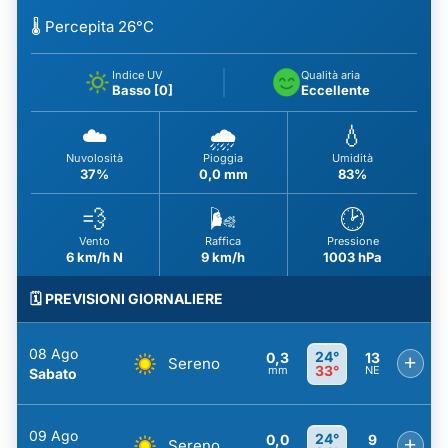
🌡️ Percepita 26°C
Indice UV
Qualità aria
Basso [0]
Eccellente
☁️
🌧️
💧
Nuvolosità
Pioggia
Umidità
37%
0,0 mm
83%
💨
🌬️
🕑
Vento
Raffica
Pressione
6 km/h N
9 km/h
1003 hPa
🗓️ PREVISIONI GIORNALIERE
08 Ago
24°
0,3
13
+
Sereno
33°
mm
NE
Sabato
09 Ago
24°
0,0
9
+
Sereno