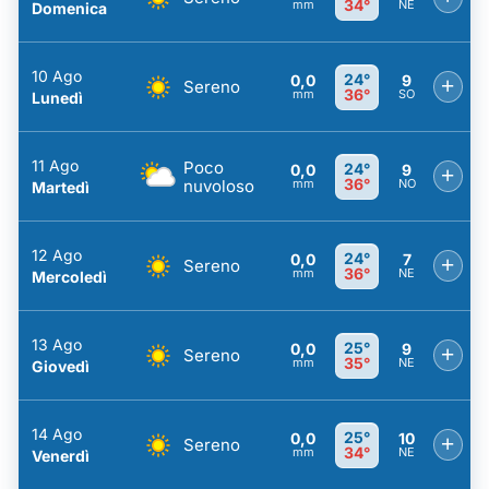
34°
mm
NE
Domenica
10 Ago
24°
0,0
9
+
Sereno
36°
mm
SO
Lunedì
11 Ago
Poco
24°
0,0
9
+
36°
nuvoloso
mm
NO
Martedì
12 Ago
24°
0,0
7
+
Sereno
36°
mm
NE
Mercoledì
13 Ago
25°
0,0
9
+
Sereno
35°
mm
NE
Giovedì
14 Ago
25°
0,0
10
+
Sereno
34°
mm
NE
Venerdì