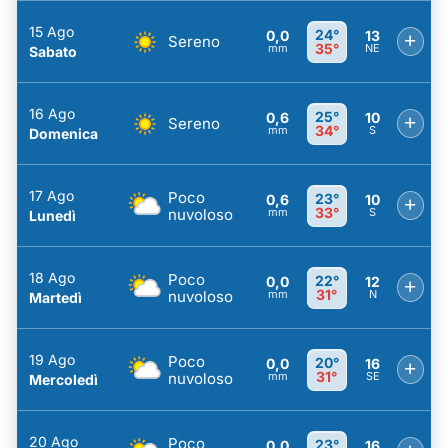
15 Ago
24°
0,0
13
+
Sereno
35°
mm
NE
Sabato
16 Ago
25°
0,6
10
+
Sereno
34°
mm
S
Domenica
17 Ago
Poco
23°
0,6
10
+
33°
nuvoloso
mm
S
Lunedì
18 Ago
Poco
22°
0,0
12
+
31°
nuvoloso
mm
N
Martedì
19 Ago
Poco
20°
0,0
16
+
31°
nuvoloso
mm
SE
Mercoledì
20 Ago
Poco
23°
0,0
16