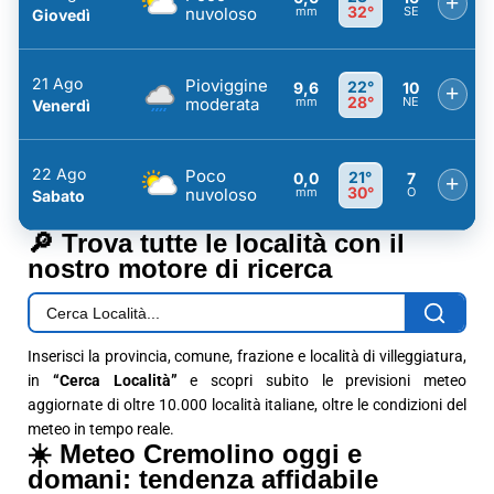
+
32°
nuvoloso
mm
SE
Giovedì
21 Ago
Pioviggine
22°
9,6
10
+
28°
moderata
mm
NE
Venerdì
22 Ago
Poco
21°
0,0
7
+
30°
nuvoloso
mm
O
Sabato
🔎 Trova tutte le località con il
nostro motore di ricerca
Inserisci la provincia, comune, frazione e località di villeggiatura,
in
“Cerca Località”
e scopri subito le previsioni meteo
aggiornate di oltre 10.000 località italiane, oltre le condizioni del
meteo in tempo reale.
☀️ Meteo Cremolino oggi e
domani: tendenza affidabile