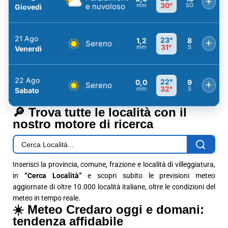
+
30°
e nuvoloso
mm
SO
Giovedì
21 Ago
23°
1,2
8
+
Sereno
31°
mm
S
Venerdì
22 Ago
22°
0,0
9
+
Sereno
32°
mm
S
Sabato
🔎 Trova tutte le località con il
nostro motore di ricerca
Inserisci la provincia, comune, frazione e località di villeggiatura,
in
“Cerca Località”
e scopri subito le previsioni meteo
aggiornate di oltre 10.000 località italiane, oltre le condizioni del
meteo in tempo reale.
☀️ Meteo Credaro oggi e domani:
tendenza affidabile