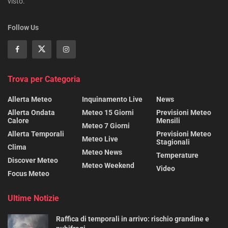
visto.
Follow Us
Trova per Categoria
Allerta Meteo
Inquinamento Live
News
Allerta Ondata
Meteo 15 Giorni
Previsioni Meteo
Calore
Mensili
Meteo 7 Giorni
Allerta Temporali
Previsioni Meteo
Meteo Live
Stagionali
Clima
Meteo News
Temperature
Discover Meteo
Meteo Weekend
Video
Focus Meteo
Ultime Notizie
Raffica di temporali in arrivo: rischio grandine e