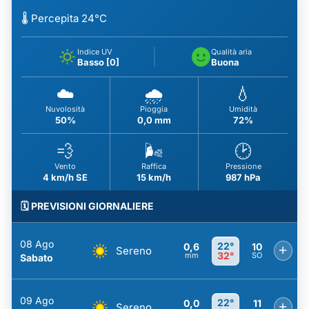
🌡️ Percepita 24°C
Indice UV
Qualità aria
Basso [0]
Buona
☁️
🌧️
💧
Nuvolosità
Pioggia
Umidità
50%
0,0 mm
72%
💨
🌬️
🕑
Vento
Raffica
Pressione
4 km/h SE
15 km/h
987 hPa
🗓️ PREVISIONI GIORNALIERE
08 Ago
22°
0,6
10
+
Sereno
32°
mm
SO
Sabato
09 Ago
22°
0,0
11
+
Sereno