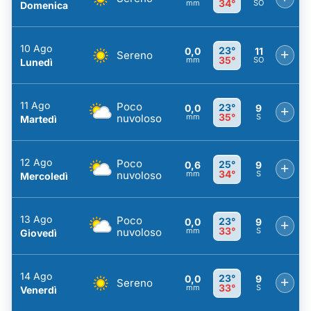
34°
mm
SO
Domenica
10 Ago
23°
0,0
11
+
Sereno
35°
mm
SO
Lunedì
11 Ago
Poco
23°
0,0
9
+
35°
nuvoloso
mm
S
Martedì
12 Ago
Poco
25°
0,6
9
+
34°
nuvoloso
mm
S
Mercoledì
13 Ago
Poco
23°
0,0
9
+
33°
nuvoloso
mm
S
Giovedì
14 Ago
23°
0,0
9
+
Sereno
33°
mm
S
Venerdì