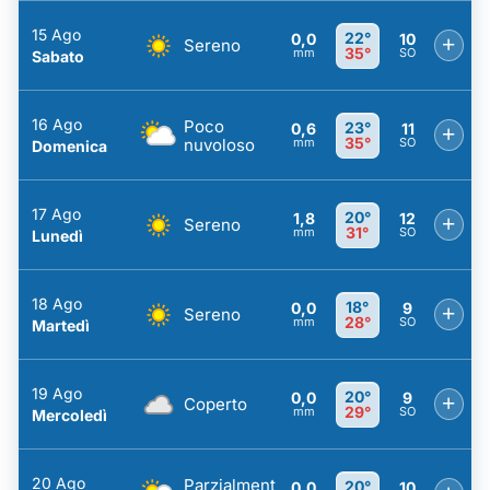
15 Ago
22°
0,0
10
+
Sereno
35°
mm
SO
Sabato
16 Ago
Poco
23°
0,6
11
+
35°
nuvoloso
mm
SO
Domenica
17 Ago
20°
1,8
12
+
Sereno
31°
mm
SO
Lunedì
18 Ago
18°
0,0
9
+
Sereno
28°
mm
SO
Martedì
19 Ago
20°
0,0
9
+
Coperto
29°
mm
SO
Mercoledì
20 Ago
Parzialment
20°
0,0
10