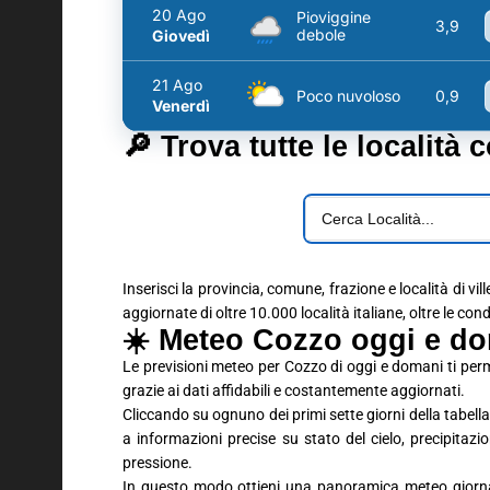
20 Ago
Pioviggine
3,9
debole
Giovedì
21 Ago
Poco nuvoloso
0,9
Venerdì
🔎 Trova tutte le località 
Inserisci la provincia, comune, frazione e località di vil
aggiornate di oltre 10.000 località italiane, oltre le con
☀️ Meteo Cozzo oggi e do
Le previsioni meteo per Cozzo di oggi e domani ti per
grazie ai dati affidabili e costantemente aggiornati.
Cliccando su ognuno dei primi sette giorni della tabella 
a informazioni precise su stato del cielo, precipitaz
pressione.
In questo modo ottieni una panoramica meteo giornali