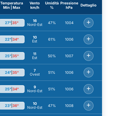
Temperatura
Vento
Umidità
Pressione
Dettaglio
Min | Max
km/h
%
hPa
16
+
27°
|
35°
47%
1004
Nord-Est
10
+
22°
|
34°
61%
1006
Est
11
+
25°
|
35°
50%
1007
Est
7
+
24°
|
35°
51%
1006
Ovest
9
+
25°
|
34°
51%
1006
Nord-Est
10
+
23°
|
36°
47%
1008
Nord-Est