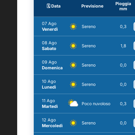
Pioggia
🗓️ Data
Previsione
mm
07 Ago
Sereno
0,3
Venerdì
08 Ago
Sereno
1,8
Sabato
09 Ago
Sereno
0,0
Domenica
10 Ago
Sereno
0,0
Lunedì
11 Ago
Poco nuvoloso
0,3
Martedì
12 Ago
Sereno
0,0
Mercoledì