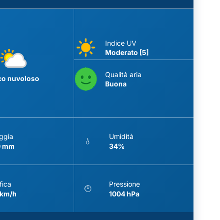
Indice UV
Moderato [5]
Qualità aria
co nuvoloso
Buona
ggia
Umidità
💧
0 mm
34%
fica
Pressione
🕑
 km/h
1004 hPa