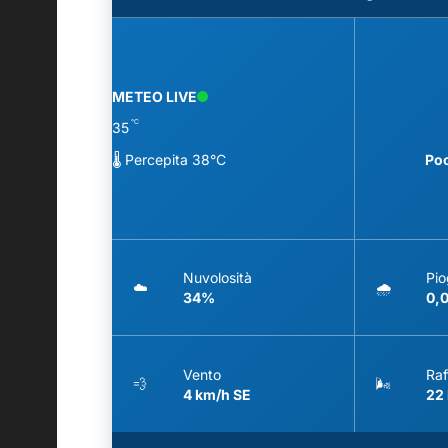
METEO LIVE
°C
35
🌡️ Percepita 38°C
Po
Nuvolosità
Pio
☁️
🌧️
34%
0,
Vento
Raf
💨
🌬️
4 km/h SE
22