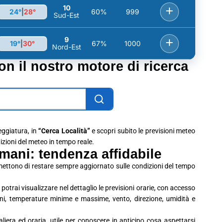
10
+
24°
|
28°
60%
999
Sud-Est
9
+
19°
|
30°
67%
1000
Nord-Est
con il nostro motore di ricerca
leggiatura, in
“Cerca Località”
e scopri subito le previsioni meteo
dizioni del meteo in tempo reale.
mani: tendenza affidabile
mettono di restare sempre aggiornato sulle condizioni del tempo
potrai visualizzare nel dettaglio le previsioni orarie, con accesso
ioni, temperature minime e massime, vento, direzione, umidità e
era ed oraria, utile per conoscere in anticipo cosa aspettarsi