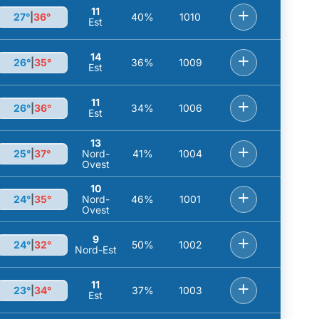
11
+
27°
|
36°
40%
1010
Est
14
+
26°
|
35°
36%
1009
Est
11
+
26°
|
36°
34%
1006
Est
13
+
25°
|
37°
Nord-
41%
1004
Ovest
10
+
24°
|
35°
Nord-
46%
1001
Ovest
9
+
24°
|
32°
50%
1002
Nord-Est
11
+
23°
|
34°
37%
1003
Est