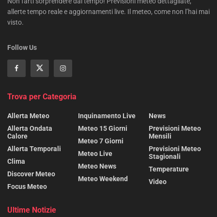
Non farti sorprendere dal tempo! Previsioni meteo dettagliate,
allerte tempo reale e aggiornamenti live. Il meteo, come non l’hai mai
visto.
Follow Us
Trova per Categoria
Allerta Meteo
Inquinamento Live
News
Allerta Ondata
Meteo 15 Giorni
Previsioni Meteo
Calore
Mensili
Meteo 7 Giorni
Allerta Temporali
Previsioni Meteo
Meteo Live
Stagionali
Clima
Meteo News
Temperature
Discover Meteo
Meteo Weekend
Video
Focus Meteo
Ultime Notizie