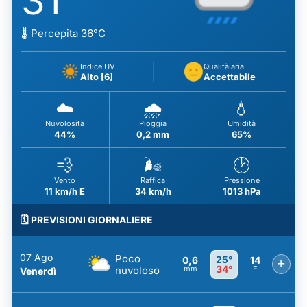
31
🌡️ Percepita 36°C
Indice UV
Qualità aria
Alto [6]
Accettabile
☁️
🌧️
💧
Nuvolosità
Pioggia
Umidità
44%
0,2 mm
65%
💨
🌬️
🕑
Vento
Raffica
Pressione
11 km/h E
34 km/h
1013 hPa
🗓️ PREVISIONI GIORNALIERE
07 Ago
Poco
25°
0,6
14
+
34°
nuvoloso
mm
E
Venerdì