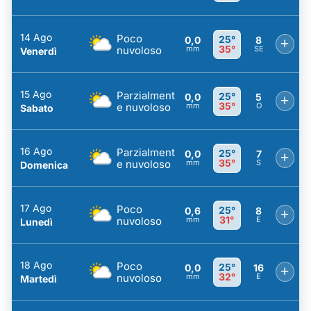
14 Ago
Poco
25°
0,0
8
+
35°
nuvoloso
mm
SE
Venerdì
15 Ago
Parzialment
25°
0,0
5
+
35°
e nuvoloso
mm
O
Sabato
16 Ago
Parzialment
25°
0,0
7
+
35°
e nuvoloso
mm
S
Domenica
17 Ago
Poco
25°
0,6
8
+
31°
nuvoloso
mm
E
Lunedì
18 Ago
Poco
25°
0,0
16
+
32°
nuvoloso
mm
E
Martedì