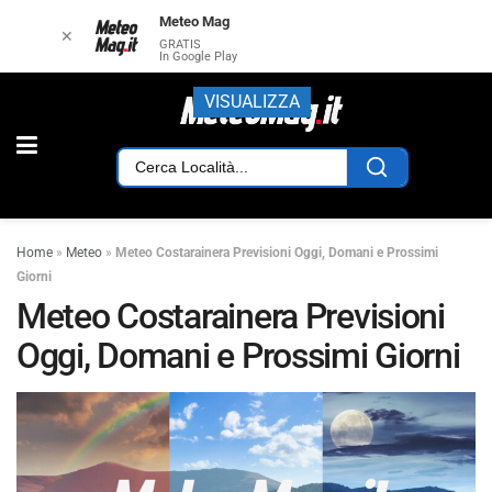
Meteo Mag
✕
GRATIS
In Google Play
VISUALIZZA
Home
»
Meteo
»
Meteo Costarainera Previsioni Oggi, Domani e Prossimi
Giorni
Meteo Costarainera Previsioni
Oggi, Domani e Prossimi Giorni