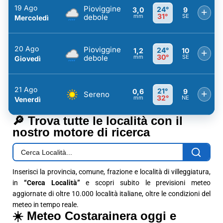
19 Ago
Pioviggine
24°
3,0
9
+
31°
debole
mm
SE
Mercoledì
20 Ago
Pioviggine
24°
1,2
10
+
30°
debole
mm
SE
Giovedì
21 Ago
21°
0,6
9
+
Sereno
32°
mm
NE
Venerdì
🔎 Trova tutte le località con il
nostro motore di ricerca
Inserisci la provincia, comune, frazione e località di villeggiatura,
in
“Cerca Località”
e scopri subito le previsioni meteo
aggiornate di oltre 10.000 località italiane, oltre le condizioni del
meteo in tempo reale.
☀️ Meteo Costarainera oggi e