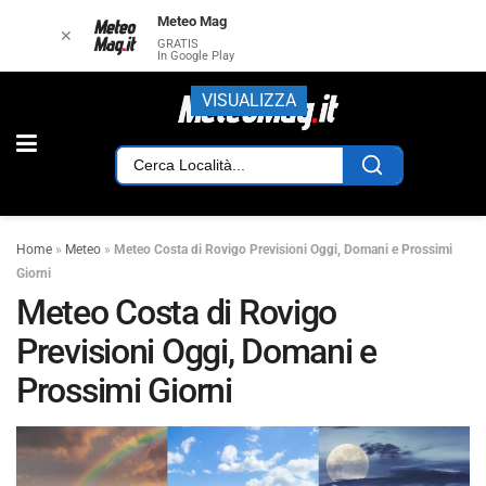
Meteo Mag
✕
GRATIS
In Google Play
VISUALIZZA
Home
»
Meteo
»
Meteo Costa di Rovigo Previsioni Oggi, Domani e Prossimi
Giorni
Meteo Costa di Rovigo
Previsioni Oggi, Domani e
Prossimi Giorni