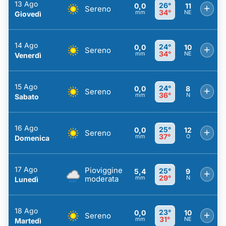
13 Ago
26°
0,0
11
+
Sereno
34°
mm
NE
Giovedì
14 Ago
24°
0,0
10
+
Sereno
34°
mm
NE
Venerdì
15 Ago
24°
0,0
8
+
Sereno
36°
mm
N
Sabato
16 Ago
25°
0,0
12
+
Sereno
37°
mm
O
Domenica
17 Ago
Pioviggine
25°
5,4
9
+
29°
moderata
mm
N
Lunedì
18 Ago
23°
0,0
10
+
Sereno
31°
mm
NE
Martedì