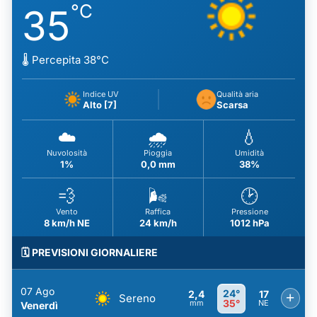
°C
35
🌡️ Percepita 38°C
Indice UV
Qualità aria
Alto [7]
Scarsa
☁️
🌧️
💧
Nuvolosità
Pioggia
Umidità
1%
0,0 mm
38%
💨
🌬️
🕑
Vento
Raffica
Pressione
8 km/h NE
24 km/h
1012 hPa
🗓️ PREVISIONI GIORNALIERE
07 Ago
24°
2,4
17
+
Sereno
35°
mm
NE
Venerdì