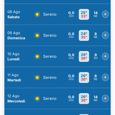
08 Ago
25°
0,0
14
+
Sereno
33°
mm
NE
Sabato
09 Ago
24°
0,0
8
+
Sereno
35°
mm
NE
Domenica
10 Ago
26°
0,0
9
+
Sereno
36°
mm
SO
Lunedì
11 Ago
26°
0,0
8
+
Sereno
36°
mm
NE
Martedì
12 Ago
26°
0,0
14
+
Sereno
36°
mm
NE
Mercoledì