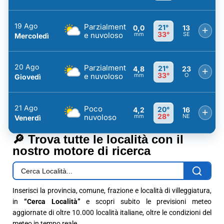
19 Ago
Parzialment
21°
0,0
13
+
33°
e nuvoloso
mm
SE
Mercoledì
20 Ago
Parzialment
21°
4,8
23
+
33°
e nuvoloso
mm
O
Giovedì
21 Ago
Poco
20°
4,2
16
+
28°
nuvoloso
mm
NE
Venerdì
🔎 Trova tutte le località con il
nostro motore di ricerca
Inserisci la provincia, comune, frazione e località di villeggiatura,
in
“Cerca Località”
e scopri subito le previsioni meteo
aggiornate di oltre 10.000 località italiane, oltre le condizioni del
meteo in tempo reale.