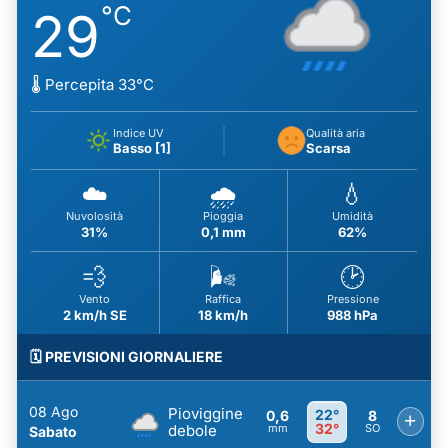
°C
29
🌡️ Percepita 33°C
Indice UV
Qualità aria
Basso [1]
Scarsa
☁️
🌧️
💧
Nuvolosità
Pioggia
Umidità
31%
0,1 mm
62%
💨
🌬️
🕑
Vento
Raffica
Pressione
2 km/h SE
18 km/h
988 hPa
🗓️ PREVISIONI GIORNALIERE
08 Ago
Pioviggine
22°
0,6
8
+
32°
debole
mm
SO
Sabato