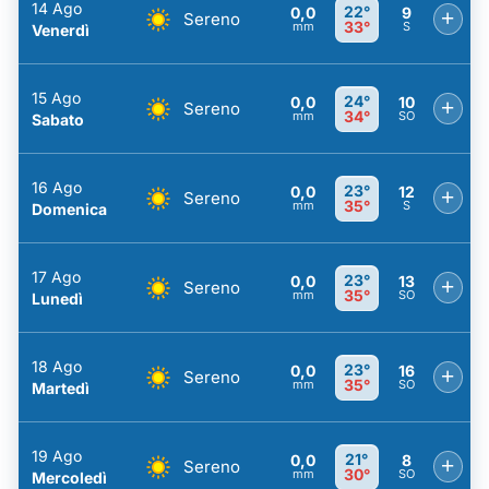
14 Ago
22°
0,0
9
+
Sereno
33°
mm
S
Venerdì
15 Ago
24°
0,0
10
+
Sereno
34°
mm
SO
Sabato
16 Ago
23°
0,0
12
+
Sereno
35°
mm
S
Domenica
17 Ago
23°
0,0
13
+
Sereno
35°
mm
SO
Lunedì
18 Ago
23°
0,0
16
+
Sereno
35°
mm
SO
Martedì
19 Ago
21°
0,0
8
+
Sereno
30°
mm
SO
Mercoledì