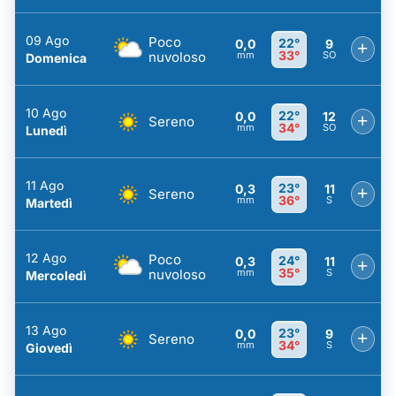
09 Ago
Poco
22°
0,0
9
+
33°
nuvoloso
mm
SO
Domenica
10 Ago
22°
0,0
12
+
Sereno
34°
mm
SO
Lunedì
11 Ago
23°
0,3
11
+
Sereno
36°
mm
S
Martedì
12 Ago
Poco
24°
0,3
11
+
35°
nuvoloso
mm
S
Mercoledì
13 Ago
23°
0,0
9
+
Sereno
34°
mm
S
Giovedì