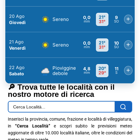
20 Ago
21°
0,0
9
+
Sereno
31°
mm
SO
Giovedì
21 Ago
21°
0,0
10
+
Sereno
31°
mm
SO
Venerdì
22 Ago
Pioviggine
20°
4,8
11
+
29°
debole
mm
S
Sabato
🔎 Trova tutte le località con il
nostro motore di ricerca
Inserisci la provincia, comune, frazione e località di villeggiatura,
in
“Cerca Località”
e scopri subito le previsioni meteo
aggiornate di oltre 10.000 località italiane, oltre le condizioni del
meteo in tempo reale.