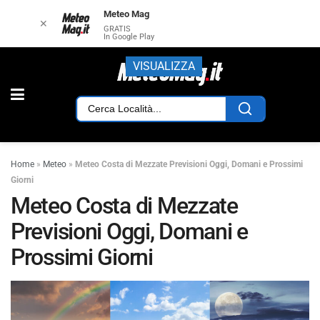
Meteo Mag
✕
GRATIS
In Google Play
VISUALIZZA
Home
»
Meteo
»
Meteo Costa di Mezzate Previsioni Oggi, Domani e Prossimi
Giorni
Meteo Costa di Mezzate
Previsioni Oggi, Domani e
Prossimi Giorni