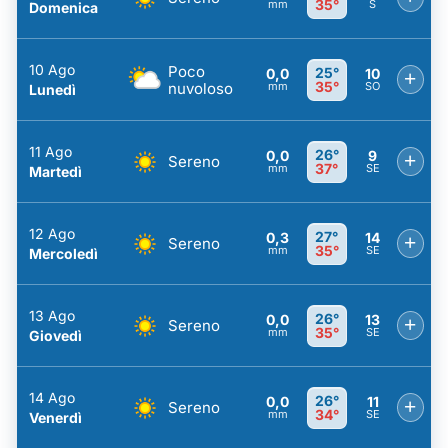
35°
mm
S
Domenica
10 Ago
Poco
25°
0,0
10
+
35°
nuvoloso
mm
SO
Lunedì
11 Ago
26°
0,0
9
+
Sereno
37°
mm
SE
Martedì
12 Ago
27°
0,3
14
+
Sereno
35°
mm
SE
Mercoledì
13 Ago
26°
0,0
13
+
Sereno
35°
mm
SE
Giovedì
14 Ago
26°
0,0
11
+
Sereno
34°
mm
SE
Venerdì