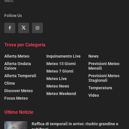
visto.
Follow Us
Trova per Categoria
Allerta Meteo
Inquinamento Live
News
Allerta Ondata
Meteo 15 Giorni
Previsioni Meteo
Calore
Mensili
Meteo 7 Giorni
Allerta Temporali
Previsioni Meteo
Meteo Live
Stagionali
Clima
Meteo News
Temperature
Discover Meteo
Meteo Weekend
Video
Focus Meteo
Ultime Notizie
Raffica di temporali in arrivo: rischio grandine e