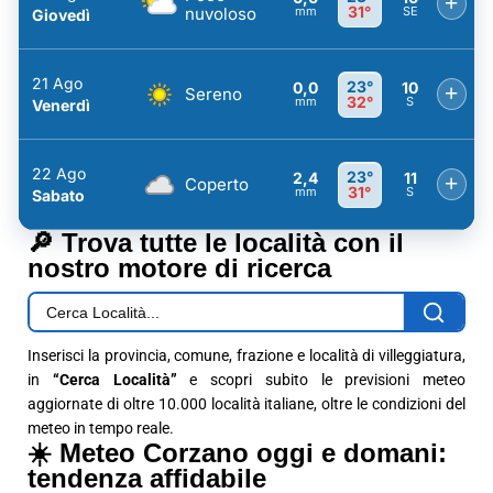
+
31°
nuvoloso
mm
SE
Giovedì
21 Ago
23°
0,0
10
+
Sereno
32°
mm
S
Venerdì
22 Ago
23°
2,4
11
+
Coperto
31°
mm
S
Sabato
🔎 Trova tutte le località con il
nostro motore di ricerca
Inserisci la provincia, comune, frazione e località di villeggiatura,
in
“Cerca Località”
e scopri subito le previsioni meteo
aggiornate di oltre 10.000 località italiane, oltre le condizioni del
meteo in tempo reale.
☀️ Meteo Corzano oggi e domani:
tendenza affidabile