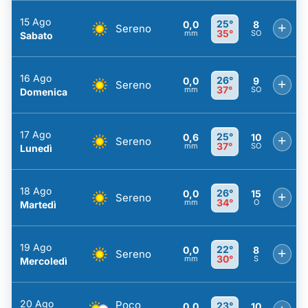
15 Ago
25°
0,0
8
+
Sereno
35°
mm
SO
Sabato
16 Ago
26°
0,0
9
+
Sereno
37°
mm
SO
Domenica
17 Ago
25°
0,6
10
+
Sereno
37°
mm
SO
Lunedì
18 Ago
26°
0,0
15
+
Sereno
34°
mm
O
Martedì
19 Ago
22°
0,0
8
+
Sereno
30°
mm
S
Mercoledì
20 Ago
Poco
23°
0,0
10