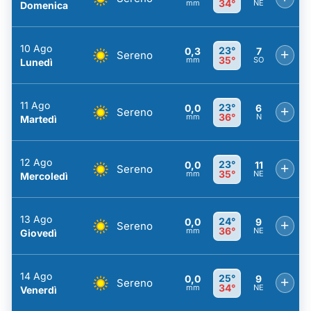
34°
mm
NE
Domenica
10 Ago
23°
0,3
7
+
Sereno
35°
mm
SO
Lunedì
11 Ago
23°
0,0
6
+
Sereno
36°
mm
N
Martedì
12 Ago
23°
0,0
11
+
Sereno
35°
mm
NE
Mercoledì
13 Ago
24°
0,0
9
+
Sereno
36°
mm
NE
Giovedì
14 Ago
25°
0,0
9
+
Sereno
34°
mm
NE
Venerdì