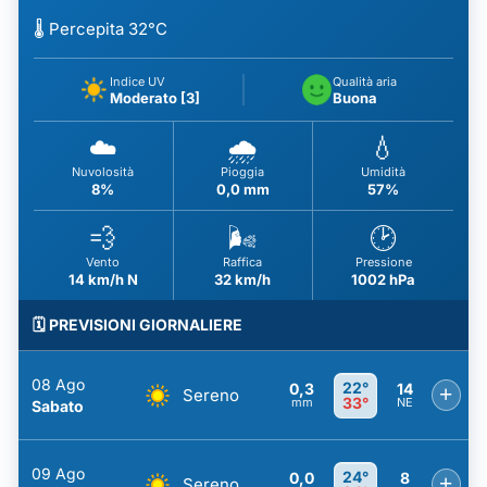
🌡️ Percepita 32°C
Indice UV
Qualità aria
Moderato [3]
Buona
☁️
🌧️
💧
Nuvolosità
Pioggia
Umidità
8%
0,0 mm
57%
💨
🌬️
🕑
Vento
Raffica
Pressione
14 km/h N
32 km/h
1002 hPa
🗓️ PREVISIONI GIORNALIERE
08 Ago
22°
0,3
14
+
Sereno
33°
mm
NE
Sabato
09 Ago
24°
0,0
8
+
Sereno