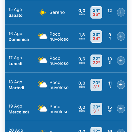
15 Ago
24°
0,0
12
+
Sereno
35°
mm
E
Sabato
16 Ago
Poco
23°
1,8
9
+
34°
nuvoloso
mm
N
Domenica
17 Ago
Poco
22°
0,6
13
+
32°
nuvoloso
mm
S
Lunedì
18 Ago
Poco
20°
0,0
11
+
31°
nuvoloso
mm
N
Martedì
19 Ago
Poco
20°
0,0
15
+
31°
nuvoloso
mm
NE
Mercoledì
20 Ago
22°
0,0
16