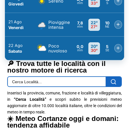
+
Sereno
33°
mm
S
Giovedì
21 Ago
Pioviggine
22°
7,8
10
+
27°
intensa
mm
NE
Venerdì
22 Ago
Poco
20°
0,0
5
+
30°
nuvoloso
mm
SE
Sabato
🔎 Trova tutte le località con il
nostro motore di ricerca
Inserisci la provincia, comune, frazione e località di villeggiatura,
in
“Cerca Località”
e scopri subito le previsioni meteo
aggiornate di oltre 10.000 località italiane, oltre le condizioni del
meteo in tempo reale.
☀️ Meteo Cortanze oggi e domani:
tendenza affidabile