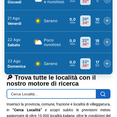
32°
e nuvoloso
mm
O
Giovedì
21 Ago
20°
0,0
10
+
Sereno
34°
mm
NO
Venerdì
22 Ago
Poco
22°
0,0
18
+
36°
nuvoloso
mm
SO
Sabato
23 Ago
22°
0,0
17
+
Sereno
36°
mm
SO
Domenica
🔎 Trova tutte le località con il
nostro motore di ricerca
Inserisci la provincia, comune, frazione e località di villeggiatura,
in
“Cerca Località”
e scopri subito le previsioni meteo
aggiornate di oltre 10.000 località italiane, oltre le condizioni del