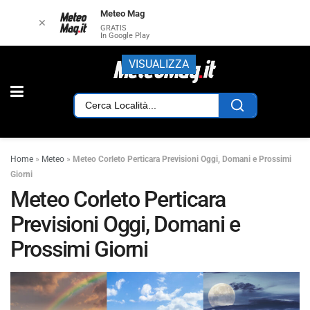
Meteo Mag
✕
GRATIS
In Google Play
VISUALIZZA
Home
»
Meteo
»
Meteo Corleto Perticara Previsioni Oggi, Domani e Prossimi
Giorni
Meteo Corleto Perticara
Previsioni Oggi, Domani e
Prossimi Giorni