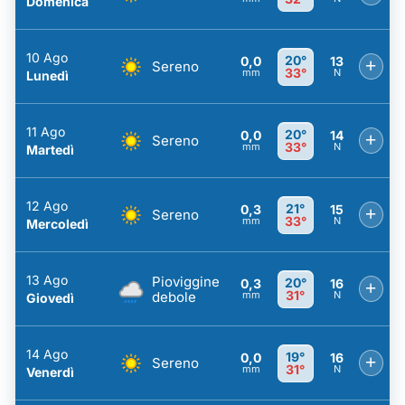
Domenica
10 Ago
20°
0,0
13
+
Sereno
33°
mm
N
Lunedì
11 Ago
20°
0,0
14
+
Sereno
33°
mm
N
Martedì
12 Ago
21°
0,3
15
+
Sereno
33°
mm
N
Mercoledì
13 Ago
Pioviggine
20°
0,3
16
+
31°
debole
mm
N
Giovedì
14 Ago
19°
0,0
16
+
Sereno
31°
mm
N
Venerdì