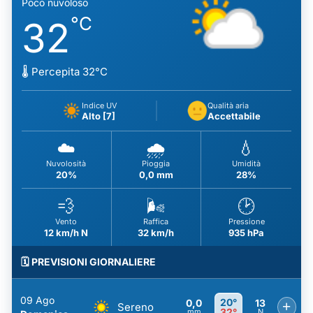
Poco nuvoloso
°C
32
🌡️ Percepita 32°C
Indice UV
Qualità aria
Alto [7]
Accettabile
☁️
🌧️
💧
Nuvolosità
Pioggia
Umidità
20%
0,0 mm
28%
💨
🌬️
🕑
Vento
Raffica
Pressione
12 km/h N
32 km/h
935 hPa
🗓️ PREVISIONI GIORNALIERE
09 Ago
20°
0,0
13
+
Sereno
32°
mm
N