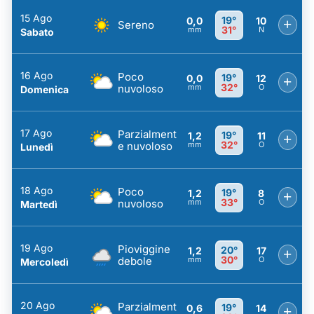
15 Ago
19°
0,0
10
+
Sereno
31°
mm
N
Sabato
16 Ago
Poco
19°
0,0
12
+
32°
nuvoloso
mm
O
Domenica
17 Ago
Parzialment
19°
1,2
11
+
32°
e nuvoloso
mm
O
Lunedì
18 Ago
Poco
19°
1,2
8
+
33°
nuvoloso
mm
O
Martedì
19 Ago
Pioviggine
20°
1,2
17
+
30°
debole
mm
O
Mercoledì
20 Ago
Parzialment
19°
0,6
14
+