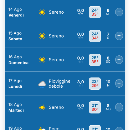
14 Ago
24°
0,0
9
+
Sereno
33°
mm
NE
Venerdì
15 Ago
24°
0,0
7
+
Sereno
34°
mm
S
Sabato
16 Ago
25°
0,0
8
+
Sereno
35°
mm
SO
Domenica
17 Ago
Pioviggine
23°
3,0
10
+
29°
debole
mm
N
Lunedì
18 Ago
21°
0,0
8
+
Sereno
30°
mm
NO
Martedì
19 Ago
Poco
21°
0,0
10