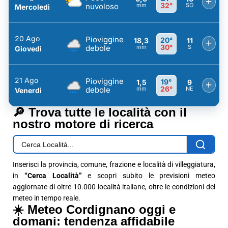
+
32°
nuvoloso
mm
SO
Mercoledì
20 Ago
Pioviggine
20°
18,3
11
+
30°
debole
mm
S
Giovedì
21 Ago
Pioviggine
19°
1,5
9
+
26°
debole
mm
NE
Venerdì
🔎 Trova tutte le località con il
nostro motore di ricerca
Inserisci la provincia, comune, frazione e località di villeggiatura,
in
“Cerca Località”
e scopri subito le previsioni meteo
aggiornate di oltre 10.000 località italiane, oltre le condizioni del
meteo in tempo reale.
☀️ Meteo Cordignano oggi e
domani: tendenza affidabile