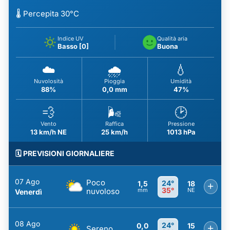
🌡️ Percepita 30°C
Indice UV
Qualità aria
Basso [0]
Buona
☁️
🌧️
💧
Nuvolosità
Pioggia
Umidità
88%
0,0 mm
47%
💨
🌬️
🕑
Vento
Raffica
Pressione
13 km/h NE
25 km/h
1013 hPa
🗓️ PREVISIONI GIORNALIERE
07 Ago
Poco
24°
1,5
18
+
35°
nuvoloso
mm
NE
Venerdì
08 Ago
24°
0,0
15
+
Sereno