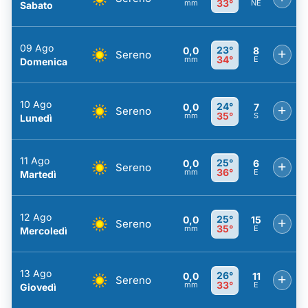
33°
mm
NE
Sabato
09 Ago
23°
0,0
8
+
Sereno
34°
mm
E
Domenica
10 Ago
24°
0,0
7
+
Sereno
35°
mm
S
Lunedì
11 Ago
25°
0,0
6
+
Sereno
36°
mm
E
Martedì
12 Ago
25°
0,0
15
+
Sereno
35°
mm
E
Mercoledì
13 Ago
26°
0,0
11
+
Sereno
33°
mm
E
Giovedì