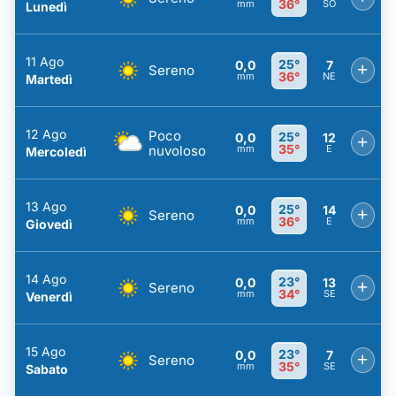
36°
mm
SO
Lunedì
11 Ago
25°
0,0
7
+
Sereno
36°
mm
NE
Martedì
12 Ago
Poco
25°
0,0
12
+
35°
nuvoloso
mm
E
Mercoledì
13 Ago
25°
0,0
14
+
Sereno
36°
mm
E
Giovedì
14 Ago
23°
0,0
13
+
Sereno
34°
mm
SE
Venerdì
15 Ago
23°
0,0
7
+
Sereno
35°
mm
SE
Sabato