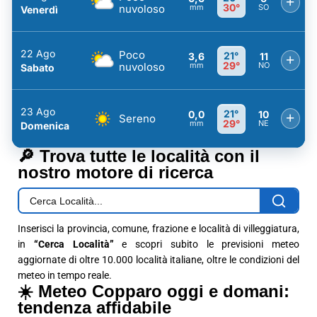
+
30°
nuvoloso
mm
SO
Venerdì
22 Ago
Poco
21°
3,6
11
+
29°
nuvoloso
mm
NO
Sabato
23 Ago
21°
0,0
10
+
Sereno
29°
mm
NE
Domenica
🔎 Trova tutte le località con il
nostro motore di ricerca
Inserisci la provincia, comune, frazione e località di villeggiatura,
in
“Cerca Località”
e scopri subito le previsioni meteo
aggiornate di oltre 10.000 località italiane, oltre le condizioni del
meteo in tempo reale.
☀️ Meteo Copparo oggi e domani:
tendenza affidabile