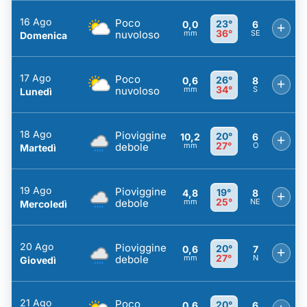
16 Ago
Poco
23°
0,0
6
+
36°
nuvoloso
mm
SE
Domenica
17 Ago
Poco
26°
0,6
8
+
34°
nuvoloso
mm
S
Lunedì
18 Ago
Pioviggine
20°
10,2
6
+
27°
debole
mm
O
Martedì
19 Ago
Pioviggine
19°
4,8
8
+
25°
debole
mm
NE
Mercoledì
20 Ago
Pioviggine
20°
0,6
7
+
27°
debole
mm
N
Giovedì
21 Ago
Poco
20°
0,6
6