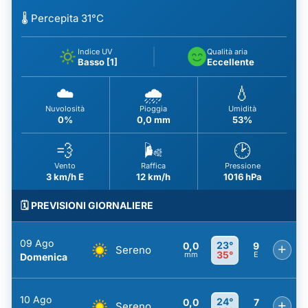
🌡️ Percepita 31°C
Indice UV
Qualità aria
Basso [1]
Eccellente
☁️
🌧️
💧
Nuvolosità
Pioggia
Umidità
0%
0,0 mm
53%
💨
🌬️
🕑
Vento
Raffica
Pressione
3 km/h E
12 km/h
1016 hPa
🗓️ PREVISIONI GIORNALIERE
09 Ago
23°
0,0
9
+
Sereno
35°
mm
E
Domenica
10 Ago
24°
0,0
7
+
Sereno