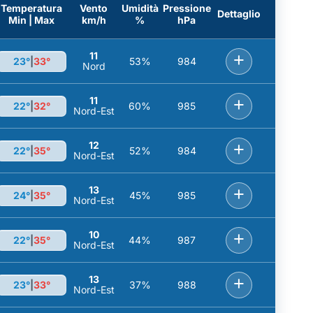
Temperatura
Vento
Umidità
Pressione
Dettaglio
Min | Max
km/h
%
hPa
11
+
23°
|
33°
53%
984
Nord
11
+
22°
|
32°
60%
985
Nord-Est
12
+
22°
|
35°
52%
984
Nord-Est
13
+
24°
|
35°
45%
985
Nord-Est
10
+
22°
|
35°
44%
987
Nord-Est
13
+
23°
|
33°
37%
988
Nord-Est