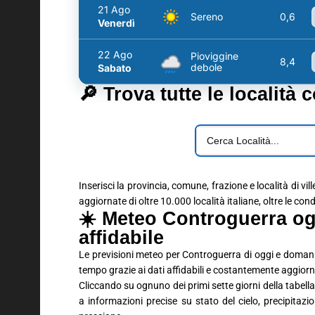
21 Ago
Sereno
0,6
Venerdì
22 Ago
Pioviggine
8,4
debole
Sabato
🔎 Trova tutte le località 
Inserisci la provincia, comune, frazione e località di vil
aggiornate di oltre 10.000 località italiane, oltre le con
☀️ Meteo Controguerra og
affidabile
Le previsioni meteo per Controguerra di oggi e domani
tempo grazie ai dati affidabili e costantemente aggiorn
Cliccando su ognuno dei primi sette giorni della tabella 
a informazioni precise su stato del cielo, precipitaz