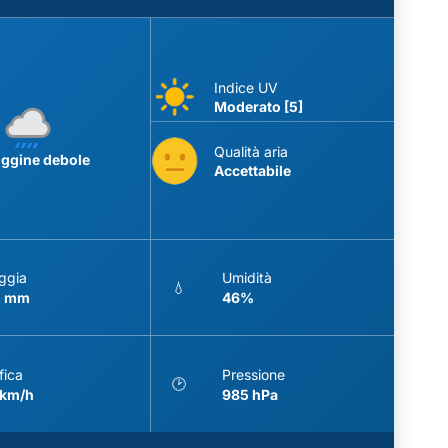
Indice UV
Moderato [5]
Qualità aria
iggine debole
Accettabile
ggia
Umidità
💧
2 mm
46%
fica
Pressione
🕑
 km/h
985 hPa