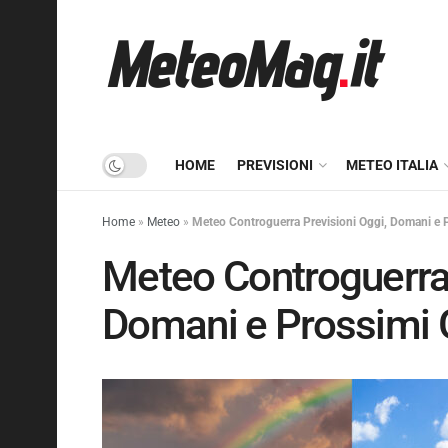
HOME
PREVISIONI
METEO ITALIA
Home
»
Meteo
»
Meteo Controguerra Previsioni Oggi, Domani e P
Meteo Controguerra 
Domani e Prossimi 