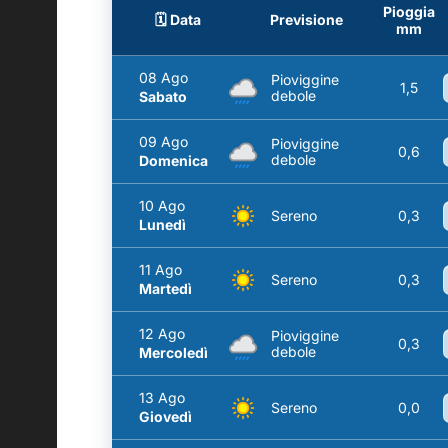
Pioggia
🗓️ Data
Previsione
mm
08 Ago
Pioviggine
1,5
debole
Sabato
09 Ago
Pioviggine
0,6
debole
Domenica
10 Ago
Sereno
0,3
Lunedì
11 Ago
Sereno
0,3
Martedì
12 Ago
Pioviggine
0,3
debole
Mercoledì
13 Ago
Sereno
0,0
Giovedì