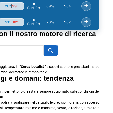
8
+
20°
|
29°
69%
984
Sud-Est
6
+
21°
|
30°
73%
982
Sud-Est
con il nostro motore di ricerca
leggiatura, in
“Cerca Località”
e scopri subito le previsioni meteo
dizioni del meteo in tempo reale.
gi e domani: tendenza
 ti permettono di restare sempre aggiornato sulle condizioni del
ati.
potrai visualizzare nel dettaglio le previsioni orarie, con accesso
ioni, temperature minime e massime, vento, direzione, umidità e