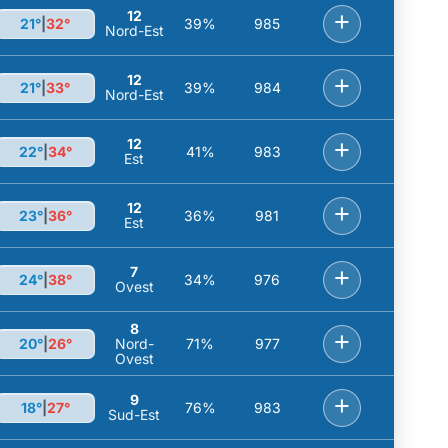
12
+
21°
|
32°
39%
985
Nord-Est
12
+
21°
|
33°
39%
984
Nord-Est
12
+
22°
|
34°
41%
983
Est
12
+
23°
|
36°
36%
981
Est
7
+
24°
|
38°
34%
976
Ovest
8
+
20°
|
26°
Nord-
71%
977
Ovest
9
+
18°
|
27°
76%
983
Sud-Est