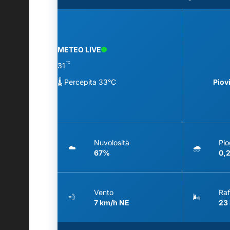
METEO LIVE
°C
31
🌡️ Percepita 33°C
Piov
Nuvolosità
Pio
☁️
🌧️
67%
0,
Vento
Raf
💨
🌬️
7 km/h NE
23