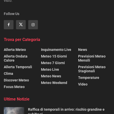
visto.
Follow Us
Trova per Categoria
Allerta Meteo
Inquinamento Live
News
Allerta Ondata
Meteo 15 Giorni
Previsioni Meteo
Calore
Mensili
Meteo 7 Giorni
Allerta Temporali
Previsioni Meteo
Meteo Live
Stagionali
Clima
Meteo News
Temperature
Discover Meteo
Meteo Weekend
Video
Focus Meteo
Ultime Notizie
Raffica di temporali in arrivo: rischio grandine e