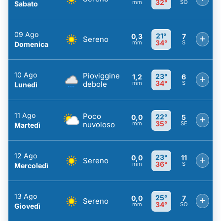
32°
mm
SO
Sabato
09 Ago
21°
0,3
7
+
Sereno
34°
mm
S
Domenica
10 Ago
Pioviggine
23°
1,2
6
+
34°
debole
mm
S
Lunedì
11 Ago
Poco
22°
0,0
5
+
35°
nuvoloso
mm
SE
Martedì
12 Ago
23°
0,0
11
+
Sereno
36°
mm
S
Mercoledì
13 Ago
25°
0,0
7
+
Sereno
34°
mm
SO
Giovedì