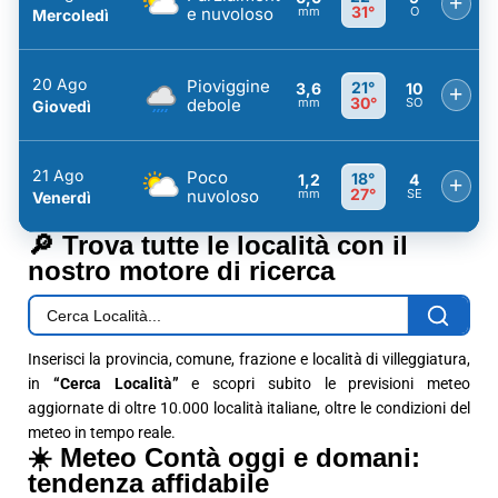
+
31°
e nuvoloso
mm
O
Mercoledì
20 Ago
Pioviggine
21°
3,6
10
+
30°
debole
mm
SO
Giovedì
21 Ago
Poco
18°
1,2
4
+
27°
nuvoloso
mm
SE
Venerdì
🔎 Trova tutte le località con il
nostro motore di ricerca
Inserisci la provincia, comune, frazione e località di villeggiatura,
in
“Cerca Località”
e scopri subito le previsioni meteo
aggiornate di oltre 10.000 località italiane, oltre le condizioni del
meteo in tempo reale.
☀️ Meteo Contà oggi e domani:
tendenza affidabile