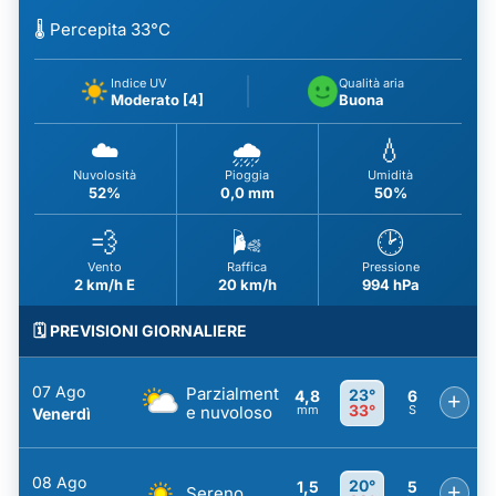
🌡️ Percepita 33°C
Indice UV
Qualità aria
Moderato [4]
Buona
☁️
🌧️
💧
Nuvolosità
Pioggia
Umidità
52%
0,0 mm
50%
💨
🌬️
🕑
Vento
Raffica
Pressione
2 km/h E
20 km/h
994 hPa
🗓️ PREVISIONI GIORNALIERE
07 Ago
Parzialment
23°
4,8
6
+
33°
e nuvoloso
mm
S
Venerdì
08 Ago
20°
1,5
5
+
Sereno