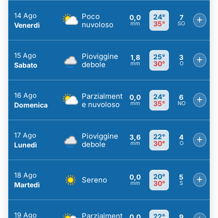
14 Ago
Poco
24°
0,0
7
+
35°
nuvoloso
mm
SO
Venerdì
15 Ago
Pioviggine
25°
1,8
3
+
30°
debole
mm
O
Sabato
16 Ago
Parzialment
24°
0,0
6
+
35°
e nuvoloso
mm
NO
Domenica
17 Ago
Pioviggine
22°
3,6
4
+
30°
debole
mm
O
Lunedì
18 Ago
20°
0,0
5
+
Sereno
30°
mm
S
Martedì
19 Ago
Parzialment
22°
0,0
9