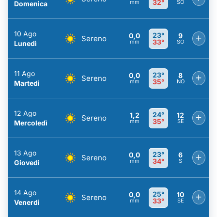
32°
mm
SO
Domenica
10 Ago
23°
0,0
9
+
Sereno
33°
mm
SO
Lunedì
11 Ago
23°
0,0
8
+
Sereno
35°
mm
NO
Martedì
12 Ago
24°
1,2
12
+
Sereno
35°
mm
SE
Mercoledì
13 Ago
23°
0,0
6
+
Sereno
34°
mm
S
Giovedì
14 Ago
25°
0,0
10
+
Sereno
33°
mm
SE
Venerdì