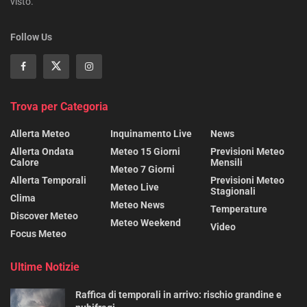
visto.
Follow Us
Trova per Categoria
Allerta Meteo
Inquinamento Live
News
Allerta Ondata
Meteo 15 Giorni
Previsioni Meteo
Calore
Mensili
Meteo 7 Giorni
Allerta Temporali
Previsioni Meteo
Meteo Live
Stagionali
Clima
Meteo News
Temperature
Discover Meteo
Meteo Weekend
Video
Focus Meteo
Ultime Notizie
Raffica di temporali in arrivo: rischio grandine e