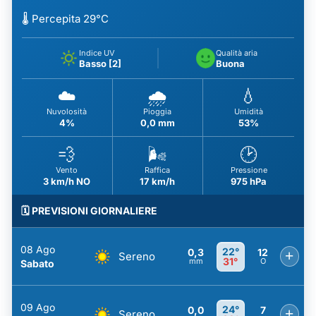
🌡️ Percepita 29°C
Indice UV
Qualità aria
Basso [2]
Buona
☁️
🌧️
💧
Nuvolosità
Pioggia
Umidità
4%
0,0 mm
53%
💨
🌬️
🕑
Vento
Raffica
Pressione
3 km/h NO
17 km/h
975 hPa
🗓️ PREVISIONI GIORNALIERE
08 Ago
22°
0,3
12
+
Sereno
31°
mm
O
Sabato
09 Ago
24°
0,0
7
+
Sereno