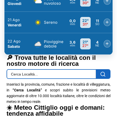
+
30°
nuvoloso
mm
NE
Giovedì
21 Ago
22°
0,0
11
+
Sereno
31°
mm
SO
Venerdì
22 Ago
Pioviggine
21°
3,6
4
+
27°
debole
mm
NE
Sabato
🔎 Trova tutte le località con il
nostro motore di ricerca
Inserisci la provincia, comune, frazione e località di villeggiatura,
in
“Cerca Località”
e scopri subito le previsioni meteo
aggiornate di oltre 10.000 località italiane, oltre le condizioni del
meteo in tempo reale.
☀️ Meteo Cittiglio oggi e domani:
tendenza affidabile