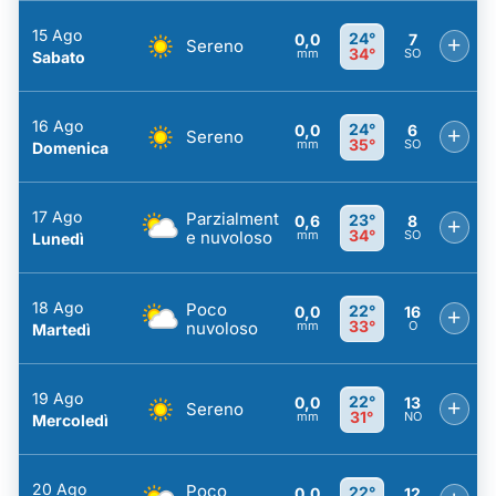
15 Ago
24°
0,0
7
+
Sereno
34°
mm
SO
Sabato
16 Ago
24°
0,0
6
+
Sereno
35°
mm
SO
Domenica
17 Ago
Parzialment
23°
0,6
8
+
34°
e nuvoloso
mm
SO
Lunedì
18 Ago
Poco
22°
0,0
16
+
33°
nuvoloso
mm
O
Martedì
19 Ago
22°
0,0
13
+
Sereno
31°
mm
NO
Mercoledì
20 Ago
Poco
22°
0,0
12