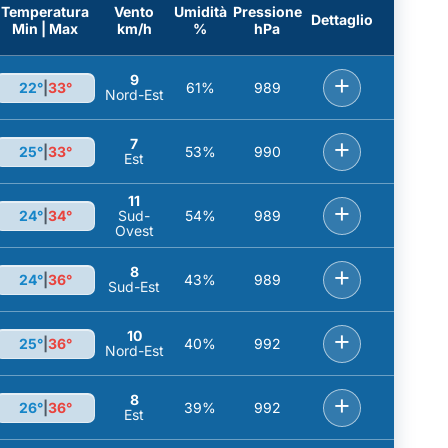
Temperatura
Vento
Umidità
Pressione
Dettaglio
Min | Max
km/h
%
hPa
9
+
22°
|
33°
61%
989
Nord-Est
7
+
25°
|
33°
53%
990
Est
11
+
24°
|
34°
Sud-
54%
989
Ovest
8
+
24°
|
36°
43%
989
Sud-Est
10
+
25°
|
36°
40%
992
Nord-Est
8
+
26°
|
36°
39%
992
Est