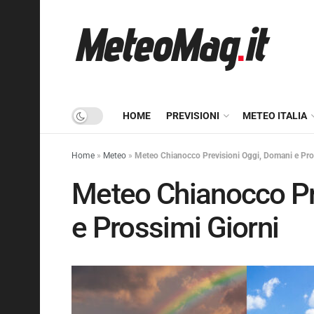
HOME
PREVISIONI
METEO ITALIA
Home
»
Meteo
»
Meteo Chianocco Previsioni Oggi, Domani e Pro
Meteo Chianocco Pr
e Prossimi Giorni