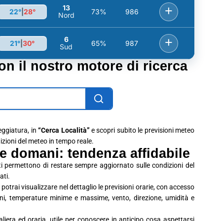
13
+
22°
|
28°
73%
986
Nord
6
+
21°
|
30°
65%
987
Sud
con il nostro motore di ricerca
leggiatura, in
“Cerca Località”
e scopri subito le previsioni meteo
dizioni del meteo in tempo reale.
e domani: tendenza affidabile
i permettono di restare sempre aggiornato sulle condizioni del
ati.
potrai visualizzare nel dettaglio le previsioni orarie, con accesso
ioni, temperature minime e massime, vento, direzione, umidità e
era ed oraria, utile per conoscere in anticipo cosa aspettarsi