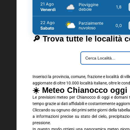
21 Ago
Pioviggine
1,8
debole
Venerdì
22 Ago
Parzialmente
0,0
nuvoloso
Sabato
🔎 Trova tutte le località 
Inserisci la provincia, comune, frazione e località di vil
aggiornate di oltre 10.000 località italiane, oltre le con
☀️ Meteo Chianocco oggi 
Le previsioni meteo per Chianocco di oggi e domani t
tempo grazie ai dati affidabili e costantemente aggiorn
Cliccando su ognuno dei primi sette giorni della tabella 
a informazioni precise su stato del cielo, precipitaz
pressione.
In questo modo ottieni una panoramica meteo giornali