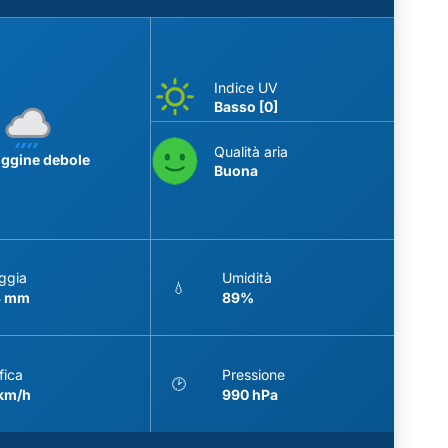
Indice UV
Basso [0]
Qualità aria
iggine debole
Buona
ggia
Umidità
💧
3 mm
89%
fica
Pressione
🕑
 km/h
990 hPa