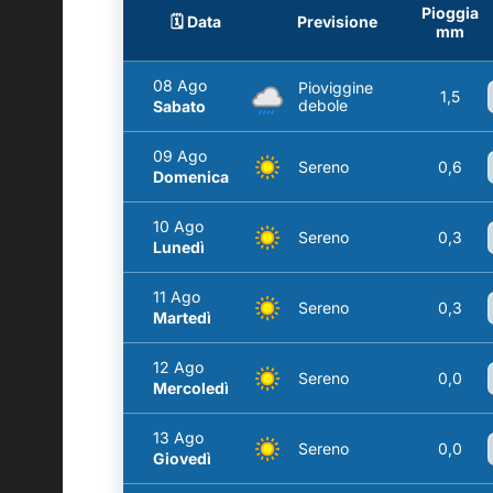
Pioggia
🗓️ Data
Previsione
mm
08 Ago
Pioviggine
1,5
debole
Sabato
09 Ago
Sereno
0,6
Domenica
10 Ago
Sereno
0,3
Lunedì
11 Ago
Sereno
0,3
Martedì
12 Ago
Sereno
0,0
Mercoledì
13 Ago
Sereno
0,0
Giovedì