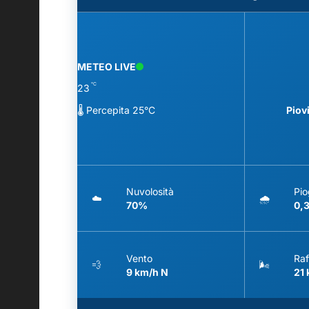
METEO LIVE
°C
23
🌡️ Percepita 25°C
Piov
Nuvolosità
Pio
☁️
🌧️
70%
0,
Vento
Raf
💨
🌬️
9 km/h N
21