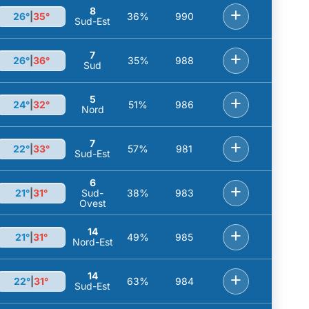
8
+
26°
|
35°
36%
990
Sud-Est
7
+
26°
|
36°
35%
988
Sud
5
+
24°
|
32°
51%
986
Nord
7
+
22°
|
33°
57%
981
Sud-Est
6
+
21°
|
31°
Sud-
38%
983
Ovest
14
+
21°
|
31°
49%
985
Nord-Est
14
+
22°
|
31°
63%
984
Sud-Est