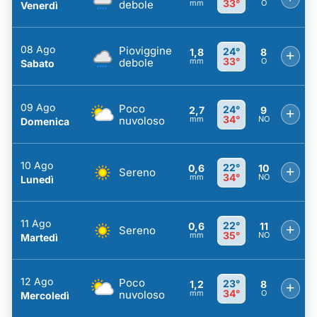
33°
debole
mm
O
Venerdì
08 Ago
Pioviggine
24°
1,8
8
+
33°
debole
mm
O
Sabato
09 Ago
Poco
24°
2,7
9
+
34°
nuvoloso
mm
NO
Domenica
10 Ago
22°
0,6
10
+
Sereno
34°
mm
NO
Lunedì
11 Ago
22°
0,6
11
+
Sereno
35°
mm
NO
Martedì
12 Ago
Poco
23°
1,2
8
+
34°
nuvoloso
mm
O
Mercoledì