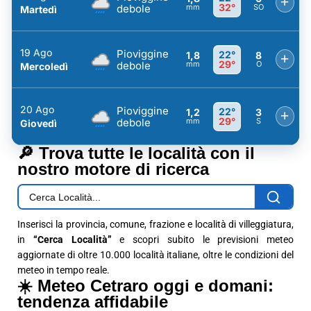
+
32°
debole
mm
SO
Martedì
19 Ago
Pioviggine
22°
1,8
8
+
29°
debole
mm
O
Mercoledì
20 Ago
Pioviggine
22°
1,2
3
+
29°
debole
mm
S
Giovedì
🔎 Trova tutte le località con il
nostro motore di ricerca
Inserisci la provincia, comune, frazione e località di villeggiatura,
in
“Cerca Località”
e scopri subito le previsioni meteo
aggiornate di oltre 10.000 località italiane, oltre le condizioni del
meteo in tempo reale.
☀️ Meteo Cetraro oggi e domani:
tendenza affidabile