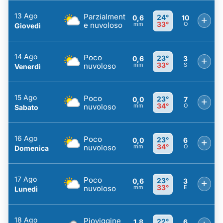
13 Ago
Parzialment
24°
0,6
10
+
33°
e nuvoloso
mm
O
Giovedì
14 Ago
Poco
23°
0,6
3
+
33°
nuvoloso
mm
S
Venerdì
15 Ago
Poco
23°
0,0
7
+
34°
nuvoloso
mm
O
Sabato
16 Ago
Poco
23°
0,0
6
+
34°
nuvoloso
mm
O
Domenica
17 Ago
Poco
23°
0,6
3
+
33°
nuvoloso
mm
E
Lunedì
18 Ago
Pioviggine
22°
1,8
6