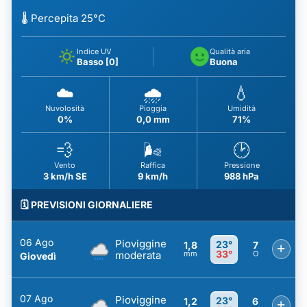
🌡️ Percepita 25°C
Indice UV
Qualità aria
Basso [0]
Buona
☁️
🌧️
💧
Nuvolosità
Pioggia
Umidità
0%
0,0 mm
71%
💨
🌬️
🕑
Vento
Raffica
Pressione
3 km/h SE
9 km/h
988 hPa
🗓️ PREVISIONI GIORNALIERE
06 Ago
Pioviggine
23°
1,8
7
+
33°
moderata
mm
O
Giovedì
07 Ago
Pioviggine
23°
1,2
6
+