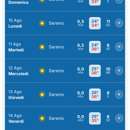
33°
mm
E
Domenica
10 Ago
24°
0,3
11
+
Sereno
34°
mm
SO
Lunedì
11 Ago
24°
0,3
8
+
Sereno
36°
mm
SE
Martedì
12 Ago
25°
0,0
10
+
Sereno
36°
mm
NE
Mercoledì
13 Ago
26°
0,0
8
+
Sereno
36°
mm
E
Giovedì
14 Ago
26°
0,0
8
+
Sereno
35°
mm
SE
Venerdì