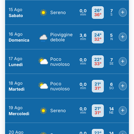
15 Ago
26°
0,0
7
+
Sereno
36°
mm
S
Sabato
16 Ago
Pioviggine
24°
3,6
5
+
32°
debole
mm
N
Domenica
17 Ago
Poco
22°
0,0
7
+
33°
nuvoloso
mm
SE
Lunedì
18 Ago
Poco
21°
0,0
6
+
31°
nuvoloso
mm
SO
Martedì
19 Ago
21°
0,0
14
+
Sereno
31°
mm
NE
Mercoledì
20 Ago
22°
0,0
14