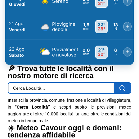
+
Sereno
31°
mm
SE
Giovedì
21 Ago
Pioviggine
22°
1,8
13
+
28°
debole
mm
N
Venerdì
22 Ago
Parzialment
21°
0,0
6
+
30°
e nuvoloso
mm
S
Sabato
🔎 Trova tutte le località con il
nostro motore di ricerca
Inserisci la provincia, comune, frazione e località di villeggiatura,
in
“Cerca Località”
e scopri subito le previsioni meteo
aggiornate di oltre 10.000 località italiane, oltre le condizioni del
meteo in tempo reale.
☀️ Meteo Cavour oggi e domani:
tendenza affidabile