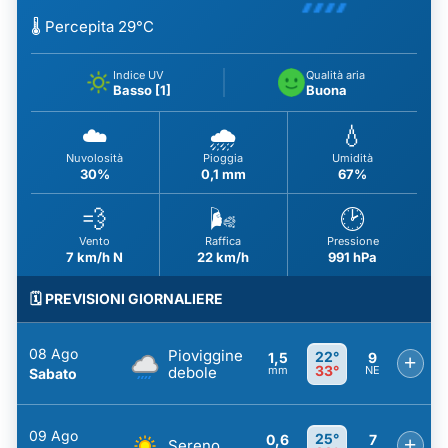
🌡️ Percepita 29°C
Indice UV
Qualità aria
Basso [1]
Buona
☁️
🌧️
💧
Nuvolosità
Pioggia
Umidità
30%
0,1 mm
67%
💨
🌬️
🕑
Vento
Raffica
Pressione
7 km/h N
22 km/h
991 hPa
🗓️ PREVISIONI GIORNALIERE
08 Ago
Pioviggine
22°
1,5
9
+
33°
debole
mm
NE
Sabato
09 Ago
25°
0,6
7
+
Sereno