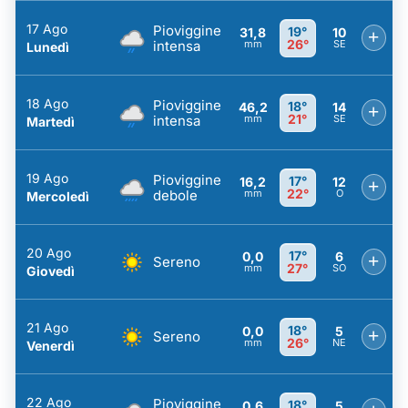
17 Ago
Pioviggine
19°
31,8
10
+
26°
intensa
mm
SE
Lunedì
18 Ago
Pioviggine
18°
46,2
14
+
21°
intensa
mm
SE
Martedì
19 Ago
Pioviggine
17°
16,2
12
+
22°
debole
mm
O
Mercoledì
20 Ago
17°
0,0
6
+
Sereno
27°
mm
SO
Giovedì
21 Ago
18°
0,0
5
+
Sereno
26°
mm
NE
Venerdì
22 Ago
Pioviggine
18°
0,6
5