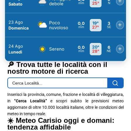
+
25°
debole
mm
N
Sabato
23 Ago
Poco
19°
0,0
3
+
27°
nuvoloso
mm
SE
Domenica
24 Ago
20°
0,0
6
+
Sereno
28°
mm
NE
Lunedì
🔎 Trova tutte le località con il
nostro motore di ricerca
Inserisci la provincia, comune, frazione e località di villeggiatura,
in
“Cerca Località”
e scopri subito le previsioni meteo
aggiornate di oltre 10.000 località italiane, oltre le condizioni del
meteo in tempo reale.
☀️ Meteo Carisio oggi e domani:
tendenza affidabile