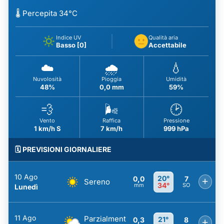
🌡️ Percepita 34°C
Indice UV
Qualità aria
Basso [0]
Accettabile
☁️
🌧️
💧
Nuvolosità
Pioggia
Umidità
48%
0,0 mm
59%
💨
🌬️
🕑
Vento
Raffica
Pressione
1 km/h S
7 km/h
999 hPa
🗓️ PREVISIONI GIORNALIERE
10 Ago
20°
0,0
7
+
Sereno
34°
mm
SO
Lunedì
11 Ago
Parzialment
21°
0,3
8
+