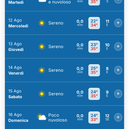
35°
e nuvoloso
mm
S
Martedì
12 Ago
22°
0,0
11
+
Sereno
34°
mm
E
Mercoledì
13 Ago
23°
0,0
10
+
Sereno
35°
mm
E
Giovedì
14 Ago
25°
0,0
8
+
Sereno
35°
mm
E
Venerdì
15 Ago
24°
0,0
9
+
Sereno
35°
mm
E
Sabato
16 Ago
Poco
24°
0,0
12
+
33°
nuvoloso
mm
SE
Domenica