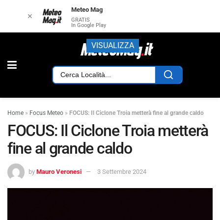
Meteo Mag
✕
GRATIS
In Google Play
VISUALIZZA
Home
»
Focus Meteo
»
FOCUS: Il Ciclone Troia metterà fine al grande caldo
FOCUS: Il Ciclone Troia metterà
fine al grande caldo
by
Mauro Veronesi
3 Settembre 2024