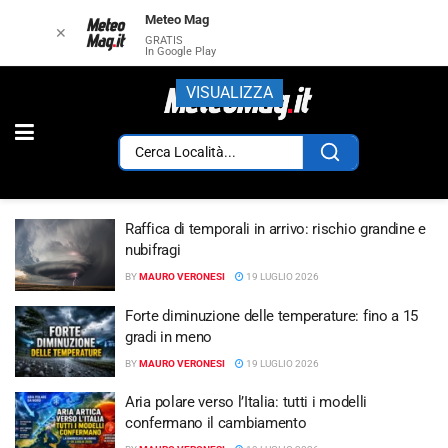
Meteo Mag
✕
GRATIS
In Google Play
VISUALIZZA
Raffica di temporali in arrivo: rischio grandine e
nubifragi
BY
MAURO VERONESI
19 LUGLIO 2026
Forte diminuzione delle temperature: fino a 15
gradi in meno
BY
MAURO VERONESI
19 LUGLIO 2026
Aria polare verso l’Italia: tutti i modelli
confermano il cambiamento