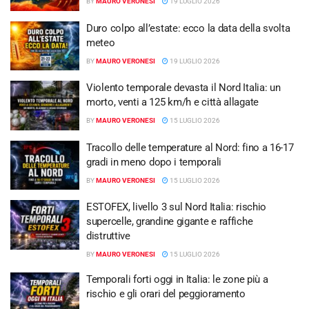
BY
MAURO VERONESI
19 LUGLIO 2026
Duro colpo all’estate: ecco la data della svolta
meteo
BY
MAURO VERONESI
19 LUGLIO 2026
Violento temporale devasta il Nord Italia: un
morto, venti a 125 km/h e città allagate
BY
MAURO VERONESI
15 LUGLIO 2026
Tracollo delle temperature al Nord: fino a 16-17
gradi in meno dopo i temporali
BY
MAURO VERONESI
15 LUGLIO 2026
ESTOFEX, livello 3 sul Nord Italia: rischio
supercelle, grandine gigante e raffiche
distruttive
BY
MAURO VERONESI
15 LUGLIO 2026
Temporali forti oggi in Italia: le zone più a
rischio e gli orari del peggioramento