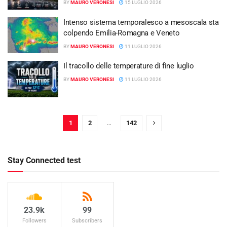
BY
MAURO VERONESI
15 LUGLIO 2026
Intenso sistema temporalesco a mesoscala sta
colpendo Emilia-Romagna e Veneto
BY
MAURO VERONESI
11 LUGLIO 2026
Il tracollo delle temperature di fine luglio
BY
MAURO VERONESI
11 LUGLIO 2026
1
2
…
142
Stay Connected test
23.9k
99
Followers
Subscribers