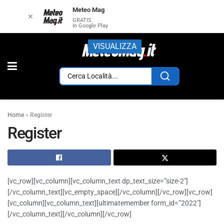
Meteo Mag
✕
GRATIS
In Google Play
VISUALIZZA
Home
»
Register
Register
[vc_row][vc_column][vc_column_text dp_text_size=”size-2″]
[/vc_column_text][vc_empty_space][/vc_column][/vc_row][vc_row]
[vc_column][vc_column_text][ultimatemember form_id=”2022″]
[/vc_column_text][/vc_column][/vc_row]