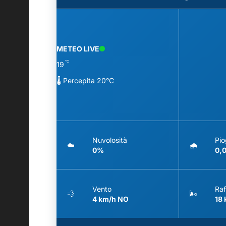
METEO LIVE
°C
19
🌡️ Percepita 20°C
Nuvolosità
Pio
☁️
🌧️
0%
0,
Vento
Raf
💨
🌬️
4 km/h NO
18