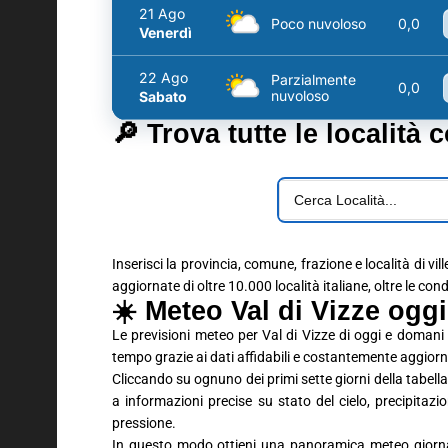
21 Ago
Poco nuvoloso
0,0
Venerdì
22 Ago
Parzialmente
0,0
nuvoloso
Sabato
🔎 Trova tutte le località 
Inserisci la provincia, comune, frazione e località di vil
aggiornate di oltre 10.000 località italiane, oltre le con
☀️ Meteo Val di Vizze ogg
Le previsioni meteo per Val di Vizze di oggi e domani
tempo grazie ai dati affidabili e costantemente aggiorn
Cliccando su ognuno dei primi sette giorni della tabella 
a informazioni precise su stato del cielo, precipitaz
pressione.
In questo modo ottieni una panoramica meteo giornali