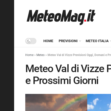
HOME
PREVISIONI
METEO ITALIA
Home
»
Meteo
»
Meteo Val di Vizze Previsioni Oggi, Domani e Pr
Meteo Val di Vizze 
e Prossimi Giorni