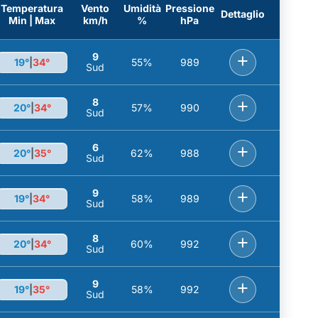
Temperatura
Vento
Umidità
Pressione
Dettaglio
Min | Max
km/h
%
hPa
9
+
19°
|
34°
55%
989
Sud
8
+
20°
|
34°
57%
990
Sud
6
+
20°
|
35°
62%
988
Sud
9
+
19°
|
34°
58%
989
Sud
8
+
20°
|
34°
60%
992
Sud
9
+
19°
|
35°
58%
992
Sud