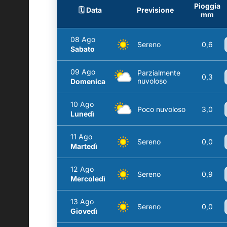
Pioggia
🗓️ Data
Previsione
mm
08 Ago
Sereno
0,6
Sabato
09 Ago
Parzialmente
0,3
nuvoloso
Domenica
10 Ago
Poco nuvoloso
3,0
Lunedì
11 Ago
Sereno
0,0
Martedì
12 Ago
Sereno
0,9
Mercoledì
13 Ago
Sereno
0,0
Giovedì