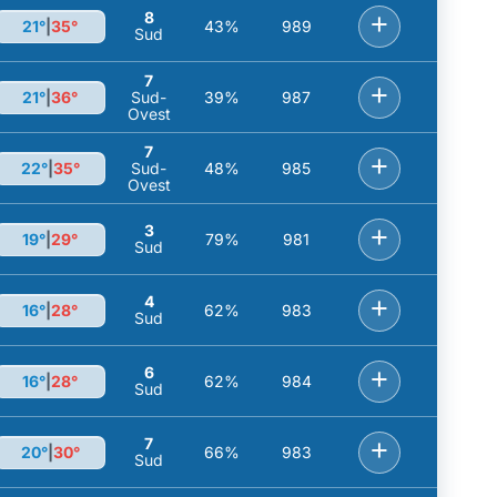
8
+
21°
|
35°
43%
989
Sud
7
+
21°
|
36°
Sud-
39%
987
Ovest
7
+
22°
|
35°
Sud-
48%
985
Ovest
3
+
19°
|
29°
79%
981
Sud
4
+
16°
|
28°
62%
983
Sud
6
+
16°
|
28°
62%
984
Sud
7
+
20°
|
30°
66%
983
Sud