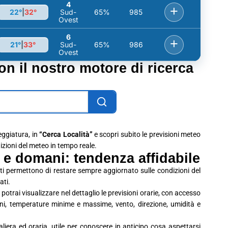
4
+
22°
|
32°
Sud-
65%
985
Ovest
6
+
21°
|
33°
Sud-
65%
986
Ovest
con il nostro motore di ricerca
leggiatura, in
“Cerca Località”
e scopri subito le previsioni meteo
dizioni del meteo in tempo reale.
i e domani: tendenza affidabile
 ti permettono di restare sempre aggiornato sulle condizioni del
ati.
potrai visualizzare nel dettaglio le previsioni orarie, con accesso
ioni, temperature minime e massime, vento, direzione, umidità e
era ed oraria, utile per conoscere in anticipo cosa aspettarsi