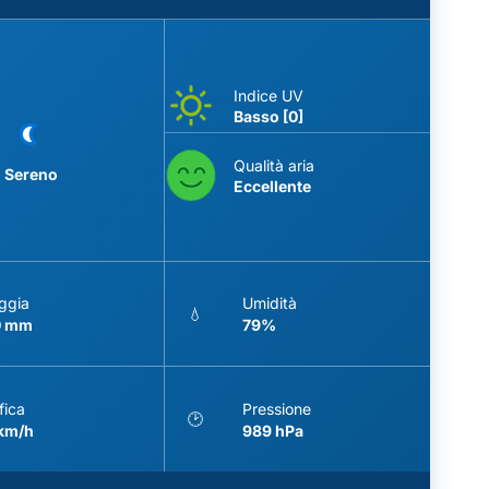
Indice UV
Basso [0]
Qualità aria
Sereno
Eccellente
ggia
Umidità
💧
0 mm
79%
fica
Pressione
🕑
 km/h
989 hPa