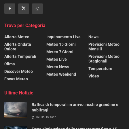
Trova per Categoria
Allerta Meteo
Inquinamento Live
News
Allerta Ondata
Meteo 15 Giorni
Previsioni Meteo
Calore
Mensili
Meteo 7 Giorni
Allerta Temporali
Previsioni Meteo
Meteo Live
Stagionali
Clima
Meteo News
Temperature
Discover Meteo
Meteo Weekend
Video
Focus Meteo
Ultime Notizie
Raffica di temporali in arrivo: rischio grandine e
nubifragi
19 LUGLIO 2026
Forte diminuzione delle temperature: fino a 15