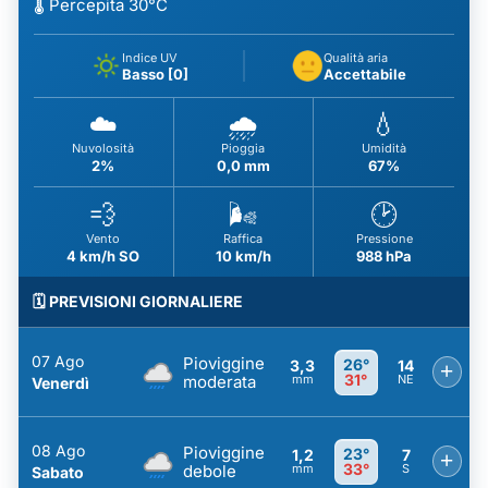
🌡️ Percepita 30°C
Indice UV
Qualità aria
Basso [0]
Accettabile
☁️
🌧️
💧
Nuvolosità
Pioggia
Umidità
2%
0,0 mm
67%
💨
🌬️
🕑
Vento
Raffica
Pressione
4 km/h SO
10 km/h
988 hPa
🗓️ PREVISIONI GIORNALIERE
07 Ago
Pioviggine
26°
3,3
14
+
31°
moderata
mm
NE
Venerdì
08 Ago
Pioviggine
23°
1,2
7
+
33°
debole
mm
S
Sabato