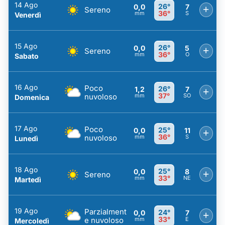
14 Ago
26°
0,0
7
+
Sereno
36°
mm
S
Venerdì
15 Ago
26°
0,0
5
+
Sereno
36°
mm
O
Sabato
16 Ago
Poco
26°
1,2
7
+
37°
nuvoloso
mm
SO
Domenica
17 Ago
Poco
25°
0,0
11
+
36°
nuvoloso
mm
S
Lunedì
18 Ago
25°
0,0
8
+
Sereno
33°
mm
NE
Martedì
19 Ago
Parzialment
24°
0,0
7
+
33°
e nuvoloso
mm
E
Mercoledì