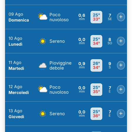
09 Ago
Poco
25°
0,6
7
+
33°
nuvoloso
mm
SE
Domenica
10 Ago
25°
0,0
8
+
Sereno
34°
mm
SO
Lunedì
11 Ago
Pioviggine
26°
0,9
9
+
34°
debole
mm
S
Martedì
12 Ago
Poco
25°
0,0
7
+
35°
nuvoloso
mm
E
Mercoledì
13 Ago
25°
0,0
7
+
Sereno
36°
mm
E
Giovedì