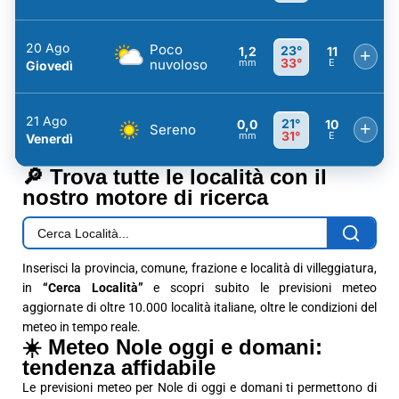
20 Ago
Poco
23°
1,2
11
+
33°
nuvoloso
mm
E
Giovedì
21 Ago
21°
0,0
10
+
Sereno
31°
mm
E
Venerdì
🔎 Trova tutte le località con il
nostro motore di ricerca
Inserisci la provincia, comune, frazione e località di villeggiatura,
in
“Cerca Località”
e scopri subito le previsioni meteo
aggiornate di oltre 10.000 località italiane, oltre le condizioni del
meteo in tempo reale.
☀️ Meteo Nole oggi e domani:
tendenza affidabile
Le previsioni meteo per Nole di oggi e domani ti permettono di