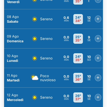
35°
mm
E
Venerdì
08 Ago
24°
0,6
12
+
Sereno
34°
mm
SE
Sabato
09 Ago
25°
0,0
9
+
Sereno
35°
mm
SE
Domenica
10 Ago
24°
0,0
10
+
Sereno
35°
mm
SO
Lunedì
11 Ago
Poco
25°
0,0
10
+
36°
nuvoloso
mm
SE
Martedì
12 Ago
26°
0,0
10
+
Sereno
37°
mm
SE
Mercoledì