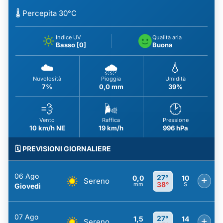
🌡️ Percepita 30°C
Indice UV
Qualità aria
Basso [0]
Buona
☁️
🌧️
💧
Nuvolosità
Pioggia
Umidità
7%
0,0 mm
39%
💨
🌬️
🕑
Vento
Raffica
Pressione
10 km/h NE
19 km/h
996 hPa
🗓️ PREVISIONI GIORNALIERE
06 Ago
27°
0,0
10
+
Sereno
38°
mm
S
Giovedì
07 Ago
27°
1,5
14
+
Sereno