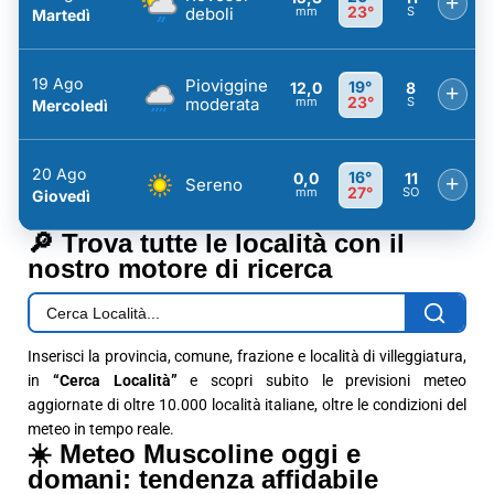
+
23°
deboli
mm
S
Martedì
19 Ago
Pioviggine
19°
12,0
8
+
23°
moderata
mm
S
Mercoledì
20 Ago
16°
0,0
11
+
Sereno
27°
mm
SO
Giovedì
🔎 Trova tutte le località con il
nostro motore di ricerca
Inserisci la provincia, comune, frazione e località di villeggiatura,
in
“Cerca Località”
e scopri subito le previsioni meteo
aggiornate di oltre 10.000 località italiane, oltre le condizioni del
meteo in tempo reale.
☀️ Meteo Muscoline oggi e
domani: tendenza affidabile