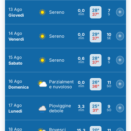
13 Ago
28°
0,0
7
+
Sereno
37°
mm
S
Giovedì
14 Ago
29°
0,0
10
+
Sereno
37°
mm
SE
Venerdì
15 Ago
28°
0,6
9
+
Sereno
37°
mm
S
Sabato
16 Ago
Parzialment
26°
0,0
11
+
36°
e nuvoloso
mm
SO
Domenica
17 Ago
Pioviggine
25°
3,3
9
+
31°
debole
mm
SO
Lunedì
18 Ago
Rovesci
20°
15,3
11