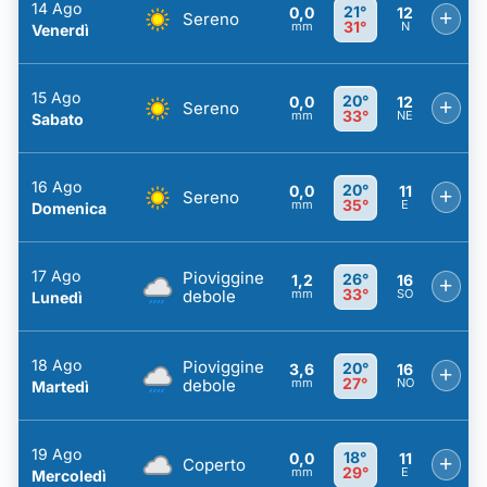
14 Ago
21°
0,0
12
+
Sereno
31°
mm
N
Venerdì
15 Ago
20°
0,0
12
+
Sereno
33°
mm
NE
Sabato
16 Ago
20°
0,0
11
+
Sereno
35°
mm
E
Domenica
17 Ago
Pioviggine
26°
1,2
16
+
33°
debole
mm
SO
Lunedì
18 Ago
Pioviggine
20°
3,6
16
+
27°
debole
mm
NO
Martedì
19 Ago
18°
0,0
11
+
Coperto
29°
mm
E
Mercoledì