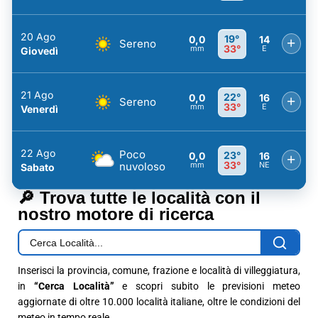
20 Ago
19°
0,0
14
+
Sereno
33°
mm
E
Giovedì
21 Ago
22°
0,0
16
+
Sereno
33°
mm
E
Venerdì
22 Ago
Poco
23°
0,0
16
+
33°
nuvoloso
mm
NE
Sabato
🔎 Trova tutte le località con il
nostro motore di ricerca
Inserisci la provincia, comune, frazione e località di villeggiatura,
in
“Cerca Località”
e scopri subito le previsioni meteo
aggiornate di oltre 10.000 località italiane, oltre le condizioni del
meteo in tempo reale.