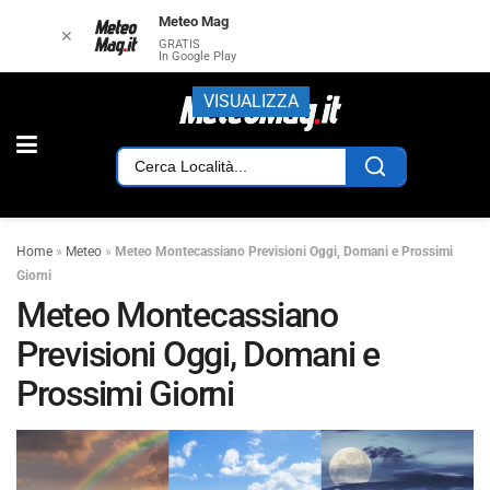
Meteo Mag
✕
GRATIS
In Google Play
VISUALIZZA
Home
»
Meteo
»
Meteo Montecassiano Previsioni Oggi, Domani e Prossimi
Giorni
Meteo Montecassiano
Previsioni Oggi, Domani e
Prossimi Giorni