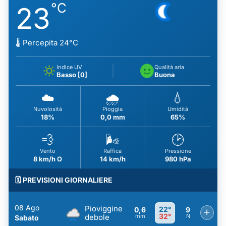
°C
23
🌡️ Percepita 24°C
Indice UV
Qualità aria
Basso [0]
Buona
☁️
🌧️
💧
Nuvolosità
Pioggia
Umidità
18%
0,0 mm
65%
💨
🌬️
🕑
Vento
Raffica
Pressione
8 km/h O
14 km/h
980 hPa
🗓️ PREVISIONI GIORNALIERE
08 Ago
Pioviggine
22°
0,6
9
+
32°
debole
mm
N
Sabato