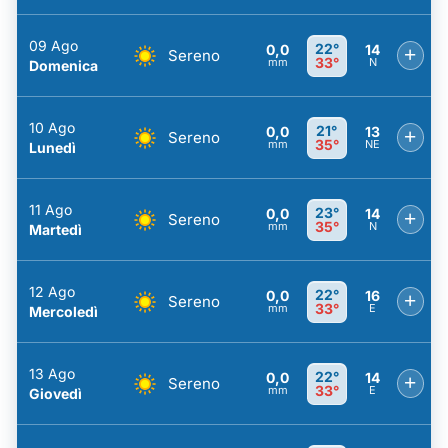
09 Ago
22°
0,0
14
+
Sereno
33°
mm
N
Domenica
10 Ago
21°
0,0
13
+
Sereno
35°
mm
NE
Lunedì
11 Ago
23°
0,0
14
+
Sereno
35°
mm
N
Martedì
12 Ago
22°
0,0
16
+
Sereno
33°
mm
E
Mercoledì
13 Ago
22°
0,0
14
+
Sereno
33°
mm
E
Giovedì