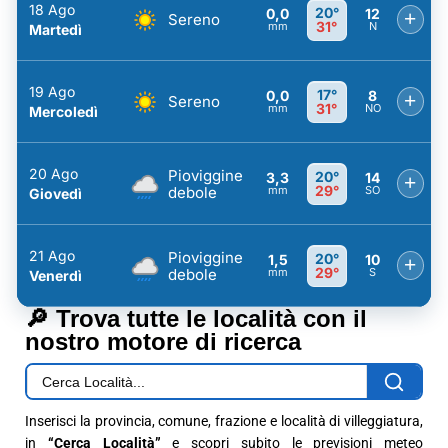
18 Ago
20°
0,0
12
+
Sereno
31°
mm
N
Martedì
19 Ago
17°
0,0
8
+
Sereno
31°
mm
NO
Mercoledì
20 Ago
Pioviggine
20°
3,3
14
+
29°
debole
mm
SO
Giovedì
21 Ago
Pioviggine
20°
1,5
10
+
29°
debole
mm
S
Venerdì
🔎 Trova tutte le località con il
nostro motore di ricerca
Inserisci la provincia, comune, frazione e località di villeggiatura,
in
“Cerca Località”
e scopri subito le previsioni meteo