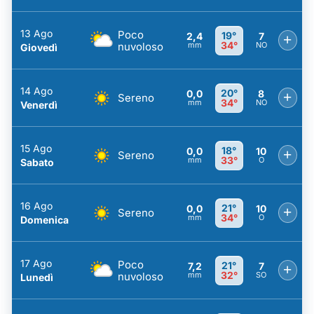
13 Ago
Poco
19°
2,4
7
+
34°
nuvoloso
mm
NO
Giovedì
14 Ago
20°
0,0
8
+
Sereno
34°
mm
NO
Venerdì
15 Ago
18°
0,0
10
+
Sereno
33°
mm
O
Sabato
16 Ago
21°
0,0
10
+
Sereno
34°
mm
O
Domenica
17 Ago
Poco
21°
7,2
7
+
32°
nuvoloso
mm
SO
Lunedì