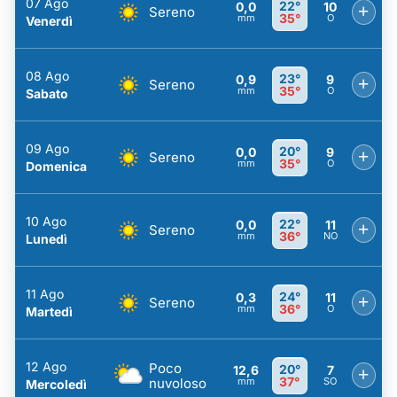
07 Ago
22°
0,0
10
+
Sereno
35°
mm
O
Venerdì
08 Ago
23°
0,9
9
+
Sereno
35°
mm
O
Sabato
09 Ago
20°
0,0
9
+
Sereno
35°
mm
O
Domenica
10 Ago
22°
0,0
11
+
Sereno
36°
mm
NO
Lunedì
11 Ago
24°
0,3
11
+
Sereno
36°
mm
O
Martedì
12 Ago
Poco
20°
12,6
7
+
37°
nuvoloso
mm
SO
Mercoledì