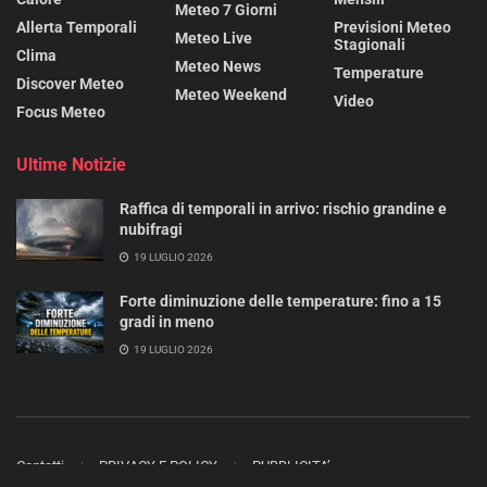
Meteo 7 Giorni
Allerta Temporali
Previsioni Meteo
Meteo Live
Stagionali
Clima
Meteo News
Temperature
Discover Meteo
Meteo Weekend
Video
Focus Meteo
Ultime Notizie
Raffica di temporali in arrivo: rischio grandine e
nubifragi
19 LUGLIO 2026
Forte diminuzione delle temperature: fino a 15
gradi in meno
19 LUGLIO 2026
Contatti
PRIVACY E POLICY
PUBBLICITA’