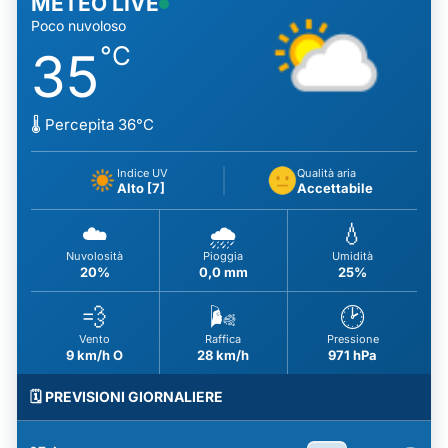
METEO LIVE
Poco nuvoloso
°C
35
🌡️ Percepita 36°C
Indice UV
Qualità aria
Alto [7]
Accettabile
☁️
🌧️
💧
Nuvolosità
Pioggia
Umidità
20%
0,0 mm
25%
💨
🌬️
🕑
Vento
Raffica
Pressione
9 km/h O
28 km/h
971 hPa
🗓️ PREVISIONI GIORNALIERE