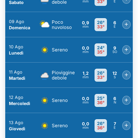
33°
debole
mm
E
Sabato
09 Ago
Poco
26°
0,9
6
+
33°
nuvoloso
mm
E
Domenica
10 Ago
24°
0,0
9
+
Sereno
35°
mm
SO
Lunedì
11 Ago
Pioviggine
26°
1,2
12
+
33°
debole
mm
S
Martedì
12 Ago
25°
0,0
6
+
Sereno
36°
mm
N
Mercoledì
13 Ago
26°
0,0
7
+
Sereno
36°
mm
E
Giovedì