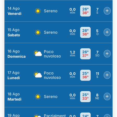
14 Ago
26°
0,0
7
+
Sereno
36°
mm
S
Venerdì
15 Ago
26°
0,0
5
+
Sereno
36°
mm
O
Sabato
16 Ago
Poco
26°
1,2
7
+
37°
nuvoloso
mm
SO
Domenica
17 Ago
Poco
25°
0,0
11
+
36°
nuvoloso
mm
S
Lunedì
18 Ago
25°
0,0
8
+
Sereno
33°
mm
NE
Martedì
19 Ago
Parzialment
24°
0,0
7