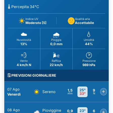
🌡️ Percepita 34°C
Indice UV
Qualità aria
Moderato [5]
Accettabile
☁️
🌧️
💧
Nuvolosità
Pioggia
Umidità
13%
0,0 mm
44%
💨
🌬️
🕑
Vento
Raffica
Pressione
4 km/h N
22 km/h
989 hPa
🗓️ PREVISIONI GIORNALIERE
07 Ago
25°
1,5
9
+
Sereno
33°
mm
N
Venerdì
08 Ago
Pioviggine
23°
0,9
6
+