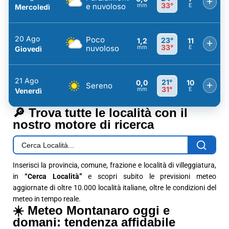
+
33°
e nuvoloso
mm
E
Mercoledì
20 Ago
Poco
23°
1,2
11
+
33°
nuvoloso
mm
E
Giovedì
21 Ago
21°
0,0
10
+
Sereno
31°
mm
E
Venerdì
🔎 Trova tutte le località con il
nostro motore di ricerca
Inserisci la provincia, comune, frazione e località di villeggiatura,
in
“Cerca Località”
e scopri subito le previsioni meteo
aggiornate di oltre 10.000 località italiane, oltre le condizioni del
meteo in tempo reale.
☀️ Meteo Montanaro oggi e
domani: tendenza affidabile