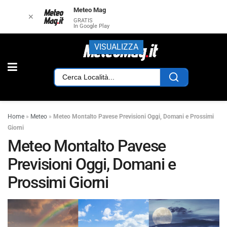
Meteo Mag
✕
GRATIS
In Google Play
VISUALIZZA
Home
»
Meteo
»
Meteo Montalto Pavese Previsioni Oggi, Domani e Prossimi
Giorni
Meteo Montalto Pavese
Previsioni Oggi, Domani e
Prossimi Giorni