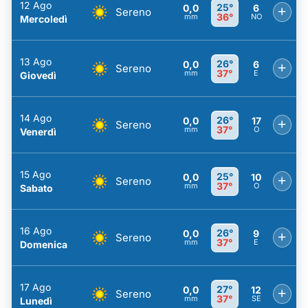
12 Ago
25°
0,0
6
+
Sereno
36°
mm
NO
Mercoledì
13 Ago
26°
0,0
6
+
Sereno
37°
mm
E
Giovedì
14 Ago
26°
0,0
17
+
Sereno
37°
mm
O
Venerdì
15 Ago
25°
0,0
10
+
Sereno
37°
mm
O
Sabato
16 Ago
26°
0,0
9
+
Sereno
37°
mm
E
Domenica
17 Ago
27°
0,0
12
+
Sereno
37°
mm
SE
Lunedì