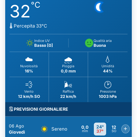
°C
32
🌡️ Percepita 33°C
Indice UV
Qualità aria
Basso [0]
Buona
☁️
🌧️
💧
Nuvolosità
Pioggia
Umidità
16%
0,0 mm
44%
💨
🌬️
🕑
Vento
Raffica
Pressione
12 km/h SO
22 km/h
1003 hPa
🗓️ PREVISIONI GIORNALIERE
06 Ago
24°
0,0
12
+
Sereno
37°
mm
SO
Giovedì