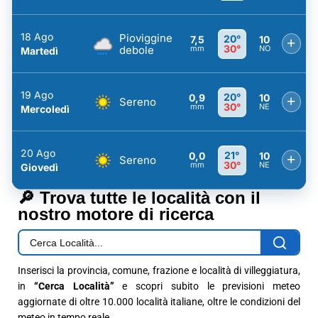
18 Ago
Pioviggine
20°
7,5
10
+
30°
debole
mm
NO
Martedì
19 Ago
20°
0,9
10
+
Sereno
30°
mm
NE
Mercoledì
20 Ago
21°
0,0
10
+
Sereno
30°
mm
NE
Giovedì
🔎 Trova tutte le località con il
nostro motore di ricerca
Inserisci la provincia, comune, frazione e località di villeggiatura,
in
“Cerca Località”
e scopri subito le previsioni meteo
aggiornate di oltre 10.000 località italiane, oltre le condizioni del
meteo in tempo reale.