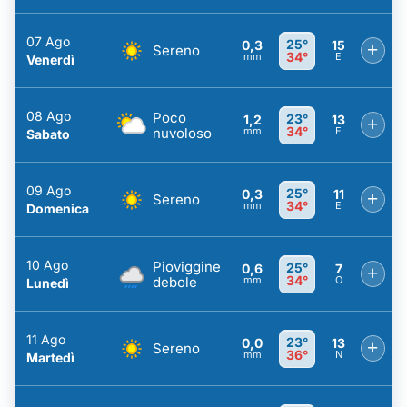
07 Ago
25°
0,3
15
+
Sereno
34°
mm
E
Venerdì
08 Ago
Poco
23°
1,2
13
+
34°
nuvoloso
mm
E
Sabato
09 Ago
25°
0,3
11
+
Sereno
34°
mm
E
Domenica
10 Ago
Pioviggine
25°
0,6
7
+
34°
debole
mm
O
Lunedì
11 Ago
23°
0,0
13
+
Sereno
36°
mm
N
Martedì