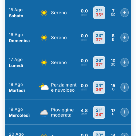
15 Ago
21°
0,0
7
+
Sereno
35°
mm
SO
Sabato
16 Ago
23°
0,0
8
+
Sereno
37°
mm
E
Domenica
17 Ago
26°
0,0
10
+
Sereno
37°
mm
SO
Lunedì
18 Ago
Parzialment
24°
0,0
15
+
36°
e nuvoloso
mm
O
Martedì
19 Ago
Pioviggine
21°
4,8
17
+
28°
moderata
mm
E
Mercoledì
20 Ago
20°
0,0
14