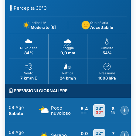
🌡️ Percepita 36°C
Indice UV
Qualità aria
Moderato [6]
Accettabile
☁️
🌧️
💧
Nuvolosità
Pioggia
Umidità
84%
0,0 mm
54%
💨
🌬️
🕑
Vento
Raffica
Pressione
7 km/h E
24 km/h
1008 hPa
🗓️ PREVISIONI GIORNALIERE
08 Ago
Poco
23°
5,4
8
+
32°
nuvoloso
mm
NE
Sabato
09 Ago
22°
0,0
7
+
Sereno