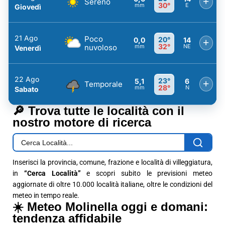
+
Sereno
30°
mm
E
Giovedì
21 Ago
Poco
20°
0,0
14
+
32°
nuvoloso
mm
NE
Venerdì
22 Ago
23°
5,1
6
+
Temporale
28°
mm
N
Sabato
🔎 Trova tutte le località con il
nostro motore di ricerca
Inserisci la provincia, comune, frazione e località di villeggiatura,
in
“Cerca Località”
e scopri subito le previsioni meteo
aggiornate di oltre 10.000 località italiane, oltre le condizioni del
meteo in tempo reale.
☀️ Meteo Molinella oggi e domani:
tendenza affidabile