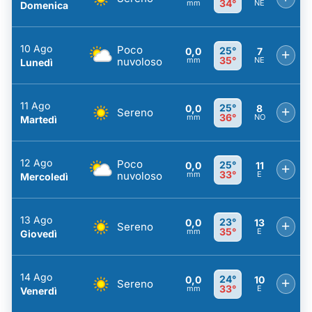
34°
mm
NE
Domenica
10 Ago
Poco
25°
0,0
7
+
35°
nuvoloso
mm
NE
Lunedì
11 Ago
25°
0,0
8
+
Sereno
36°
mm
NO
Martedì
12 Ago
Poco
25°
0,0
11
+
33°
nuvoloso
mm
E
Mercoledì
13 Ago
23°
0,0
13
+
Sereno
35°
mm
E
Giovedì
14 Ago
24°
0,0
10
+
Sereno
33°
mm
E
Venerdì