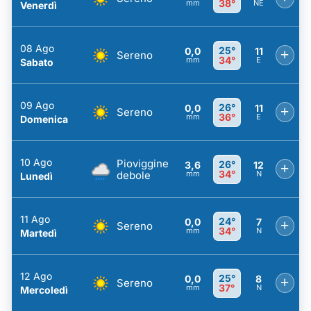
38°
mm
NE
Venerdì
08 Ago
25°
0,0
11
+
Sereno
34°
mm
E
Sabato
09 Ago
26°
0,0
11
+
Sereno
36°
mm
E
Domenica
10 Ago
Pioviggine
26°
3,6
12
+
34°
debole
mm
N
Lunedì
11 Ago
24°
0,0
7
+
Sereno
34°
mm
N
Martedì
12 Ago
25°
0,0
8
+
Sereno
37°
mm
N
Mercoledì