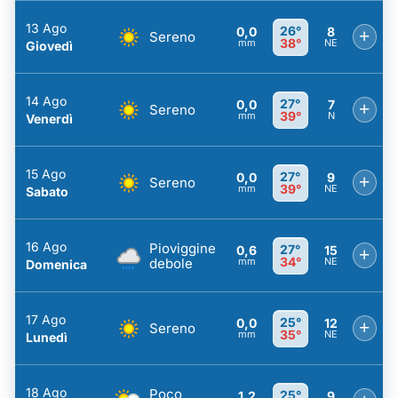
13 Ago
26°
0,0
8
+
Sereno
38°
mm
NE
Giovedì
14 Ago
27°
0,0
7
+
Sereno
39°
mm
N
Venerdì
15 Ago
27°
0,0
9
+
Sereno
39°
mm
NE
Sabato
16 Ago
Pioviggine
27°
0,6
15
+
34°
debole
mm
NE
Domenica
17 Ago
25°
0,0
12
+
Sereno
35°
mm
NE
Lunedì
18 Ago
Poco
25°
1,2
9