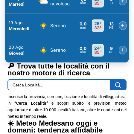
+
35°
nuvoloso
mm
O
Martedì
19 Ago
25°
0,0
13
+
Sereno
33°
mm
NE
Mercoledì
20 Ago
24°
0,0
9
+
Sereno
35°
mm
NE
Giovedì
🔎 Trova tutte le località con il
nostro motore di ricerca
Inserisci la provincia, comune, frazione e località di villeggiatura,
in
“Cerca Località”
e scopri subito le previsioni meteo
aggiornate di oltre 10.000 località italiane, oltre le condizioni del
meteo in tempo reale.
☀️ Meteo Medesano oggi e
domani: tendenza affidabile