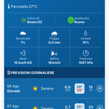
🌡️ Percepita 27°C
Indice UV
Qualità aria
Basso [0]
Buona
☁️
🌧️
💧
Nuvolosità
Pioggia
Umidità
1%
0,0 mm
31%
💨
🌬️
🕑
Vento
Raffica
Pressione
10 km/h SO
18 km/h
1007 hPa
🗓️ PREVISIONI GIORNALIERE
06 Ago
26°
0,0
13
+
Sereno
39°
mm
N
Giovedì
07 Ago
25°
2,7
23
+
Sereno